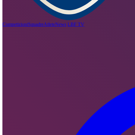
Competizioni
Squadre
Atlete
News
LBF TV