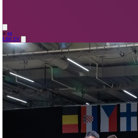
it
/
en
LBF TV