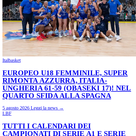
Italbasket
EUROPEO U18 FEMMINILE, SUPER
RIMONTA AZZURRA, ITALIA-
UNGHERIA 61-59 (OBASEKI 17)! NEL
QUARTO SFIDA ALLA SPAGNA
5 agosto 2026
Leggi la news →
LBF
TUTTI I CALENDARI DEI
CAMPIONATI DI SERIE A1 E SERIE