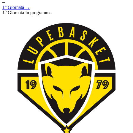
–
1° Giornata →
1° Giornata
In programma