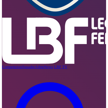
Competizioni
Squadre
Atlete
News
LBF TV