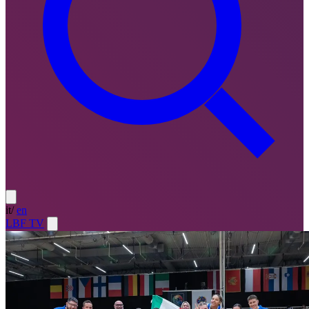
it
/
en
LBF TV