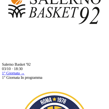
Salerno Basket '92
03/10 · 18:30
1° Giornata →
1° Giornata
In programma