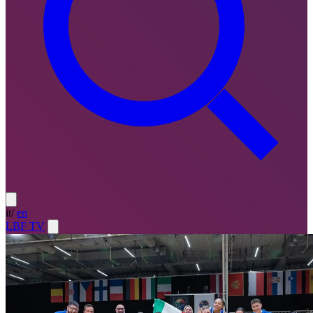
it
/
en
LBF TV