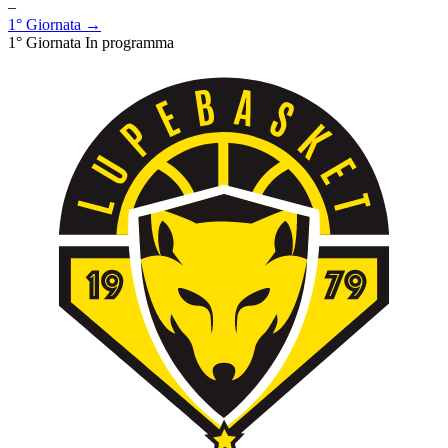
–
1° Giornata →
1° Giornata
In programma