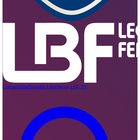
Competizioni
Squadre
Atlete
News
LBF TV