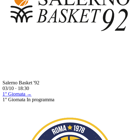
Salerno Basket '92
03/10 · 18:30
1° Giornata →
1° Giornata
In programma