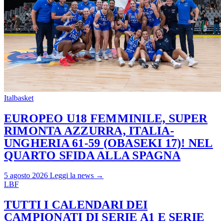
Italbasket
EUROPEO U18 FEMMINILE, SUPER
RIMONTA AZZURRA, ITALIA-
UNGHERIA 61-59 (OBASEKI 17)! NEL
QUARTO SFIDA ALLA SPAGNA
5 agosto 2026
Leggi la news →
LBF
TUTTI I CALENDARI DEI
CAMPIONATI DI SERIE A1 E SERIE