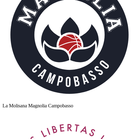
La Molisana Magnolia Campobasso