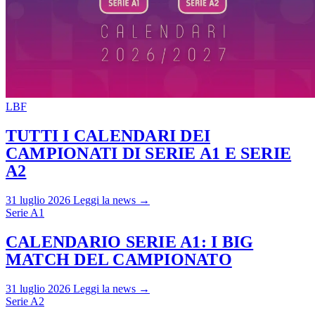
LBF
TUTTI I CALENDARI DEI
CAMPIONATI DI SERIE A1 E SERIE
A2
31 luglio 2026
Leggi la news →
Serie A1
CALENDARIO SERIE A1: I BIG
MATCH DEL CAMPIONATO
31 luglio 2026
Leggi la news →
Serie A2