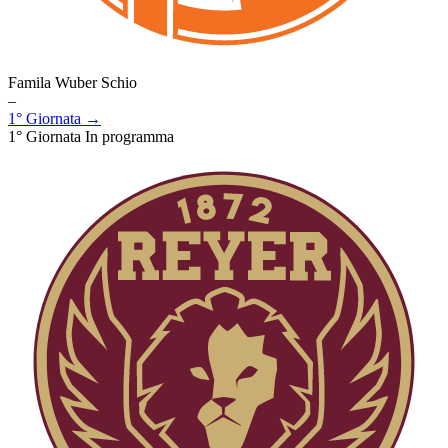
Famila Wuber Schio
–
1° Giornata →
1° Giornata
In programma