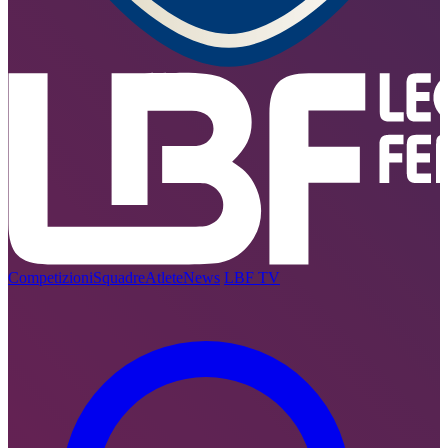
Competizioni
Squadre
Atlete
News
LBF TV