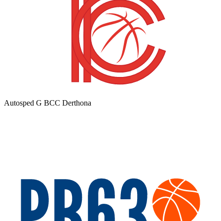
Autosped G BCC Derthona