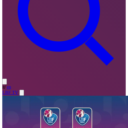
it
/
en
LBF TV