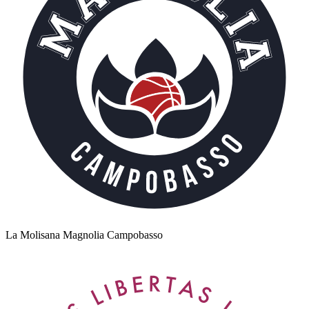
La Molisana Magnolia Campobasso