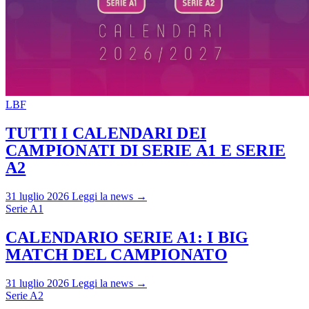
LBF
TUTTI I CALENDARI DEI
CAMPIONATI DI SERIE A1 E SERIE
A2
31 luglio 2026
Leggi la news →
Serie A1
CALENDARIO SERIE A1: I BIG
MATCH DEL CAMPIONATO
31 luglio 2026
Leggi la news →
Serie A2