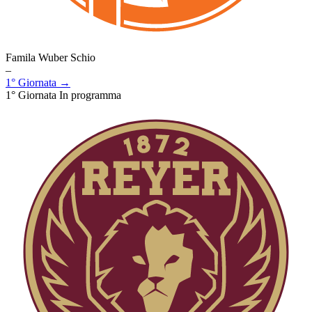
Famila Wuber Schio
–
1° Giornata →
1° Giornata
In programma