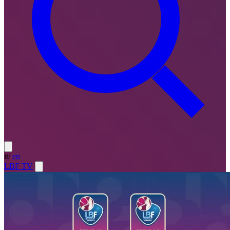
it
/
en
LBF TV