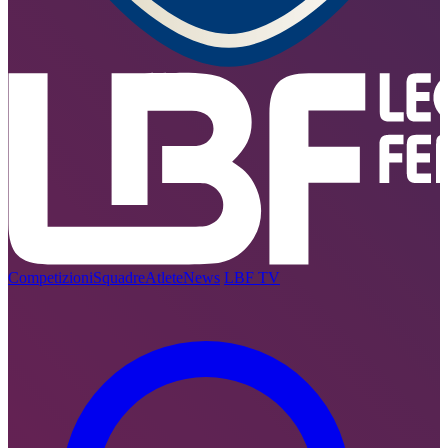
Competizioni
Squadre
Atlete
News
LBF TV