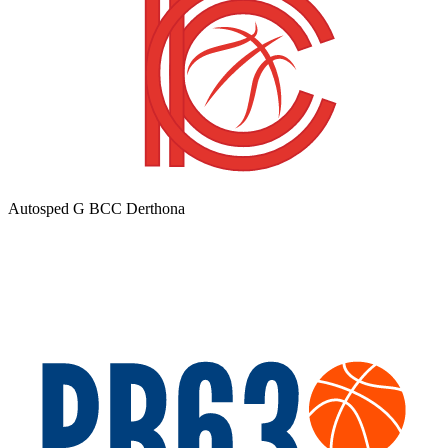
Autosped G BCC Derthona