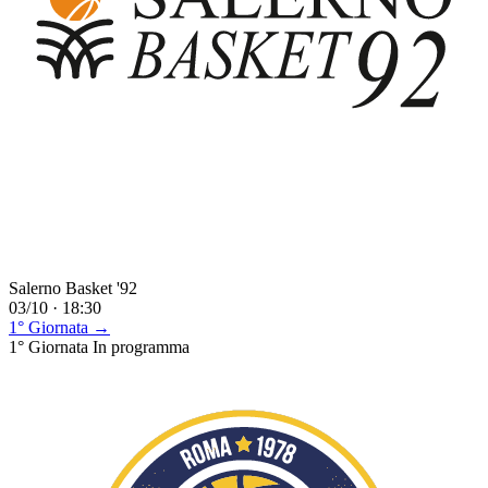
Salerno Basket '92
03/10 · 18:30
1° Giornata →
1° Giornata
In programma