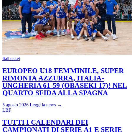
Italbasket
EUROPEO U18 FEMMINILE, SUPER
RIMONTA AZZURRA, ITALIA-
UNGHERIA 61-59 (OBASEKI 17)! NEL
QUARTO SFIDA ALLA SPAGNA
5 agosto 2026
Leggi la news →
LBF
TUTTI I CALENDARI DEI
CAMPIONATI DI SERIE A1 E SERIE