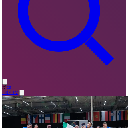
it
/
en
LBF TV