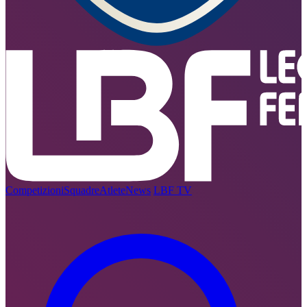
Competizioni
Squadre
Atlete
News
LBF TV