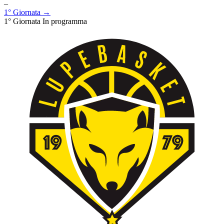
–
1° Giornata →
1° Giornata
In programma