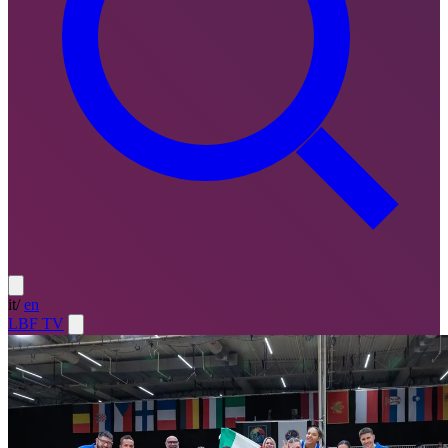
it
/
en
LBF TV