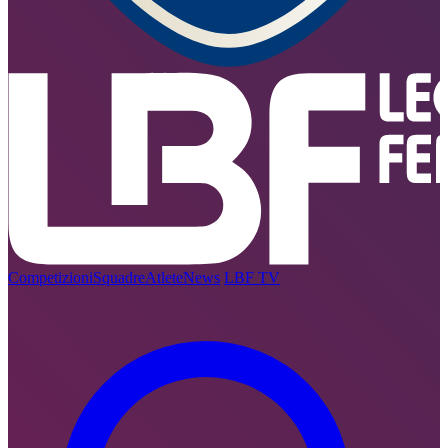
Competizioni
Squadre
Atlete
News
LBF TV