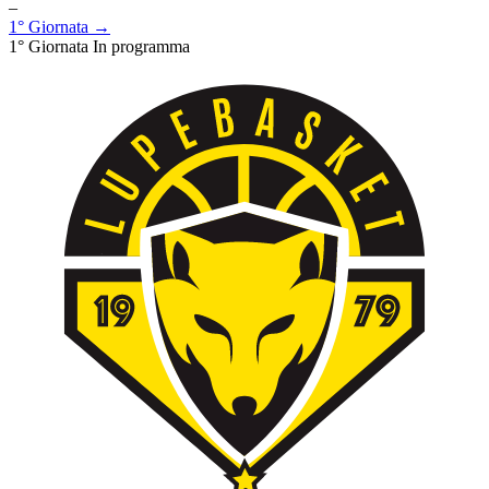
–
1° Giornata →
1° Giornata
In programma