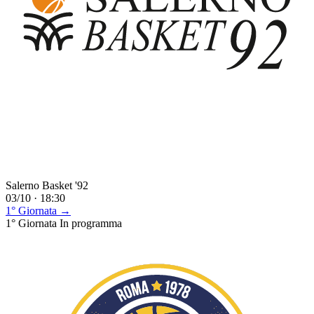
Salerno Basket '92
03/10 · 18:30
1° Giornata →
1° Giornata
In programma