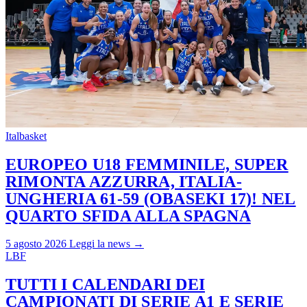
Italbasket
EUROPEO U18 FEMMINILE, SUPER
RIMONTA AZZURRA, ITALIA-
UNGHERIA 61-59 (OBASEKI 17)! NEL
QUARTO SFIDA ALLA SPAGNA
5 agosto 2026
Leggi la news →
LBF
TUTTI I CALENDARI DEI
CAMPIONATI DI SERIE A1 E SERIE