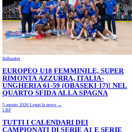
Italbasket
EUROPEO U18 FEMMINILE, SUPER
RIMONTA AZZURRA, ITALIA-
UNGHERIA 61-59 (OBASEKI 17)! NEL
QUARTO SFIDA ALLA SPAGNA
5 agosto 2026
Leggi la news →
LBF
TUTTI I CALENDARI DEI
CAMPIONATI DI SERIE A1 E SERIE