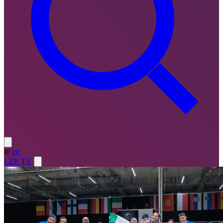
it
/
en
LBF TV