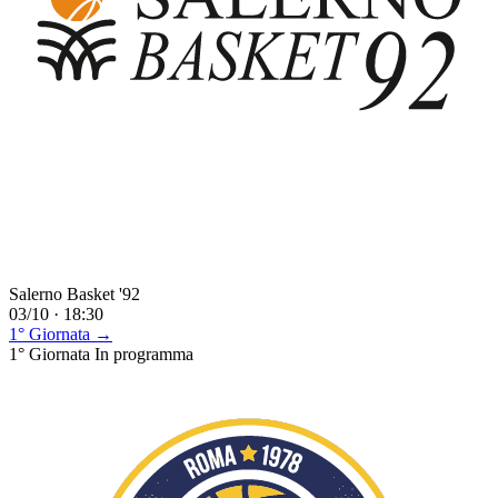
Salerno Basket '92
03/10 · 18:30
1° Giornata →
1° Giornata
In programma