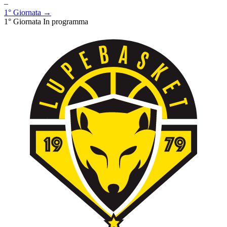
–
1° Giornata →
1° Giornata
In programma