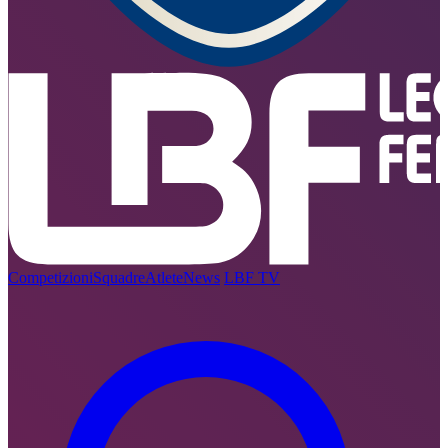
Competizioni
Squadre
Atlete
News
LBF TV