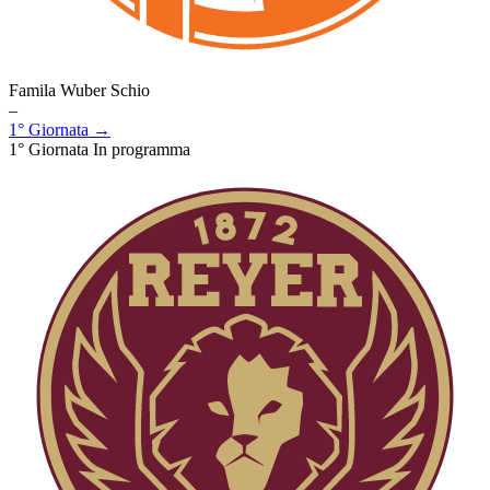
Famila Wuber Schio
–
1° Giornata →
1° Giornata
In programma