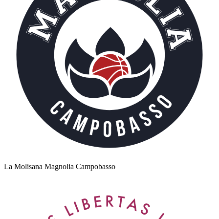
La Molisana Magnolia Campobasso