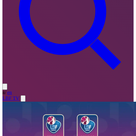
it
/
en
LBF TV