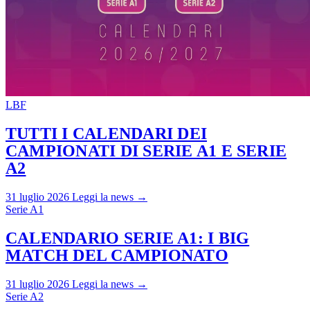
LBF
TUTTI I CALENDARI DEI
CAMPIONATI DI SERIE A1 E SERIE
A2
31 luglio 2026
Leggi la news →
Serie A1
CALENDARIO SERIE A1: I BIG
MATCH DEL CAMPIONATO
31 luglio 2026
Leggi la news →
Serie A2