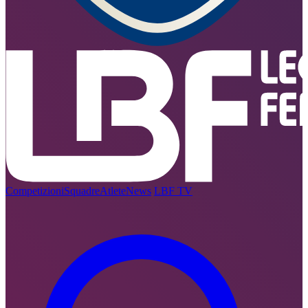
Competizioni
Squadre
Atlete
News
LBF TV