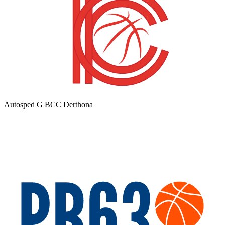
Autosped G BCC Derthona