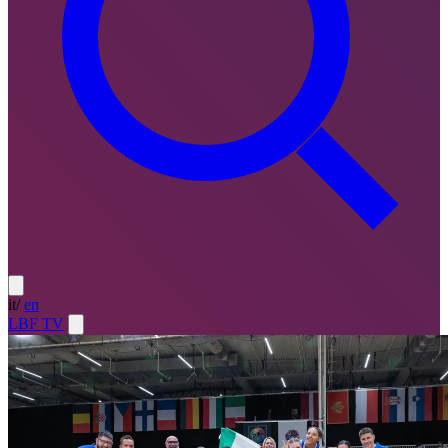
it
/
en
LBF TV