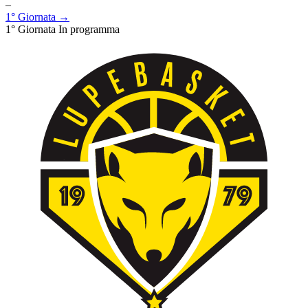
–
1° Giornata →
1° Giornata
In programma