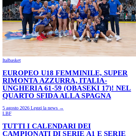
Italbasket
EUROPEO U18 FEMMINILE, SUPER
RIMONTA AZZURRA, ITALIA-
UNGHERIA 61-59 (OBASEKI 17)! NEL
QUARTO SFIDA ALLA SPAGNA
5 agosto 2026
Leggi la news →
LBF
TUTTI I CALENDARI DEI
CAMPIONATI DI SERIE A1 E SERIE