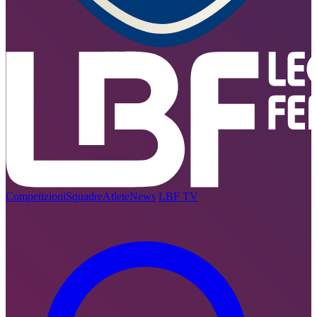
Competizioni
Squadre
Atlete
News
LBF TV