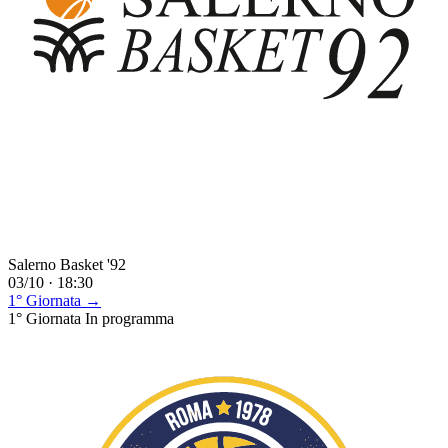
Salerno Basket '92
03/10 · 18:30
1° Giornata →
1° Giornata
In programma