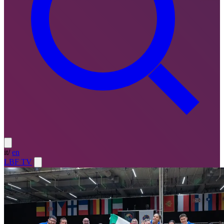
it
/
en
LBF TV