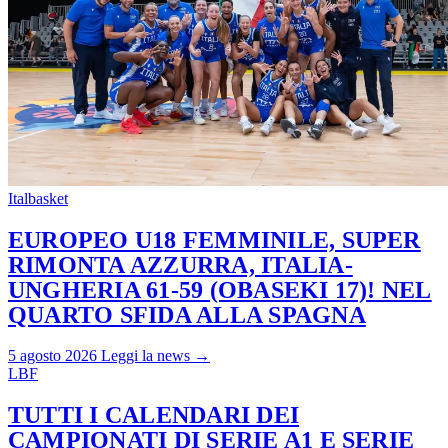
Italbasket
EUROPEO U18 FEMMINILE, SUPER
RIMONTA AZZURRA, ITALIA-
UNGHERIA 61-59 (OBASEKI 17)! NEL
QUARTO SFIDA ALLA SPAGNA
5 agosto 2026
Leggi la news →
LBF
TUTTI I CALENDARI DEI
CAMPIONATI DI SERIE A1 E SERIE