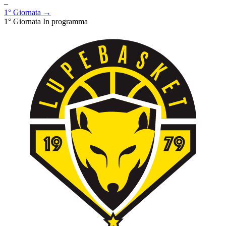
–
1° Giornata →
1° Giornata
In programma