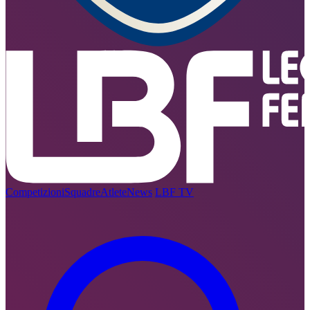
Competizioni
Squadre
Atlete
News
LBF TV