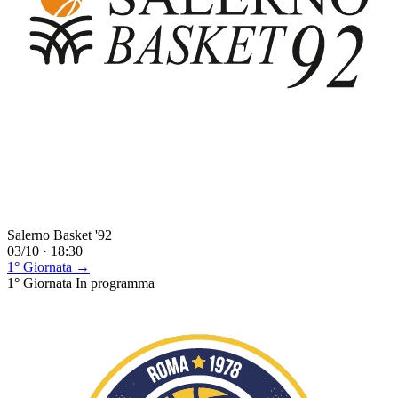
Salerno Basket '92
03/10 · 18:30
1° Giornata →
1° Giornata
In programma