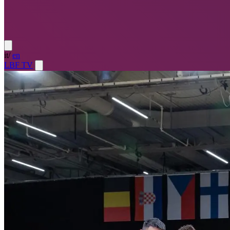
it
/
en
LBF TV