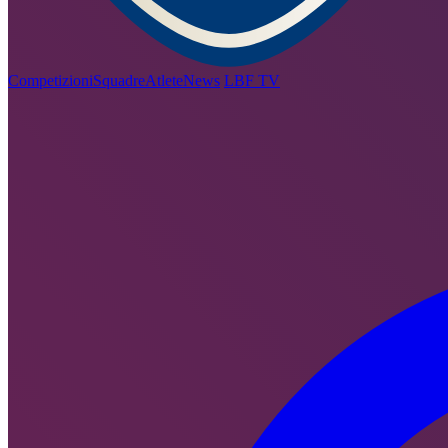
Competizioni
Squadre
Atlete
News
LBF TV