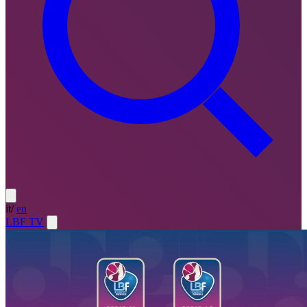
it
/
en
LBF TV