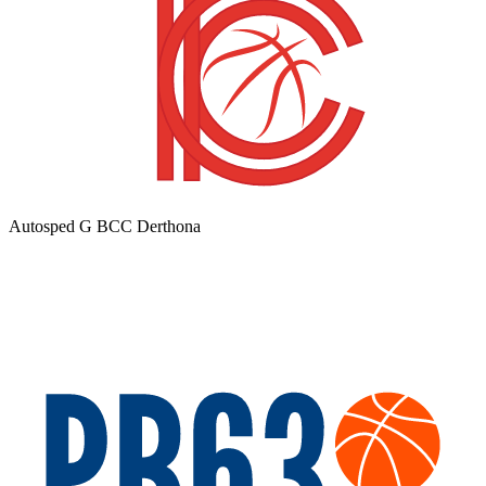
Autosped G BCC Derthona