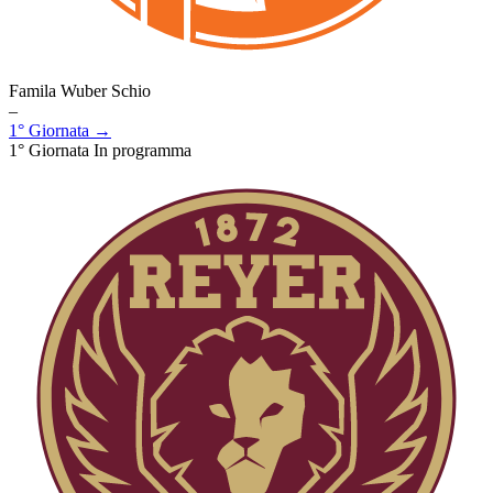
Famila Wuber Schio
–
1° Giornata →
1° Giornata
In programma