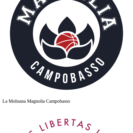
La Molisana Magnolia Campobasso