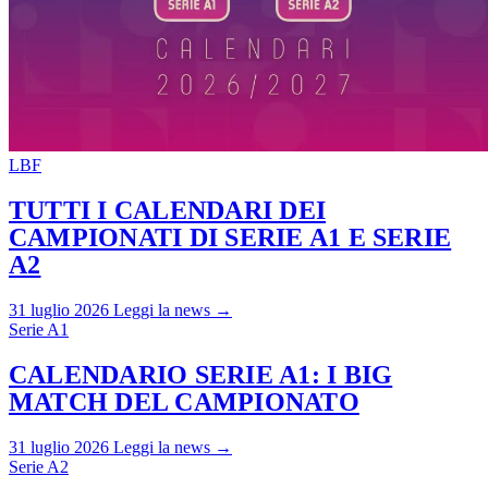
LBF
TUTTI I CALENDARI DEI
CAMPIONATI DI SERIE A1 E SERIE
A2
31 luglio 2026
Leggi la news →
Serie A1
CALENDARIO SERIE A1: I BIG
MATCH DEL CAMPIONATO
31 luglio 2026
Leggi la news →
Serie A2