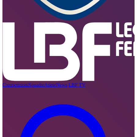
Competizioni
Squadre
Atlete
News
LBF TV