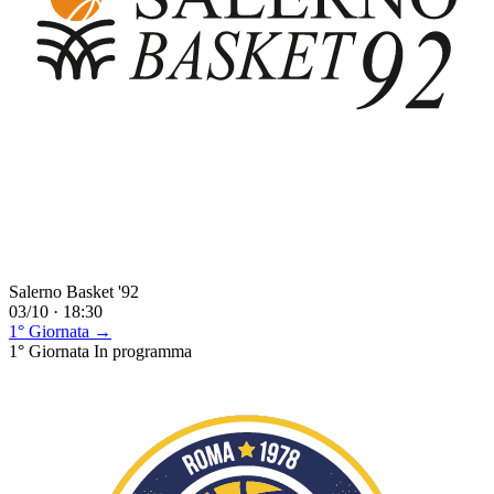
Salerno Basket '92
03/10 · 18:30
1° Giornata →
1° Giornata
In programma