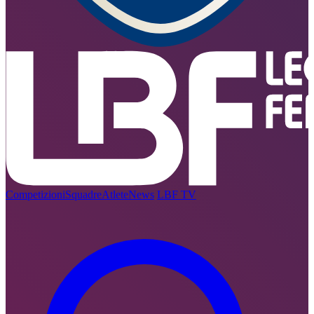
Competizioni
Squadre
Atlete
News
LBF TV