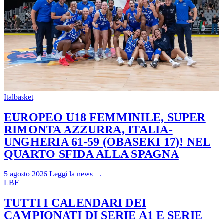
Italbasket
EUROPEO U18 FEMMINILE, SUPER
RIMONTA AZZURRA, ITALIA-
UNGHERIA 61-59 (OBASEKI 17)! NEL
QUARTO SFIDA ALLA SPAGNA
5 agosto 2026
Leggi la news →
LBF
TUTTI I CALENDARI DEI
CAMPIONATI DI SERIE A1 E SERIE