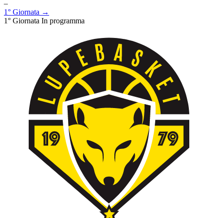
–
1° Giornata →
1° Giornata
In programma