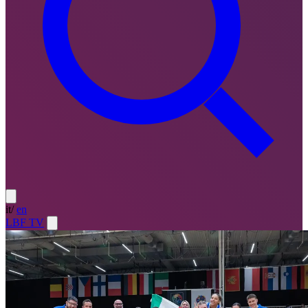
it
/
en
LBF TV