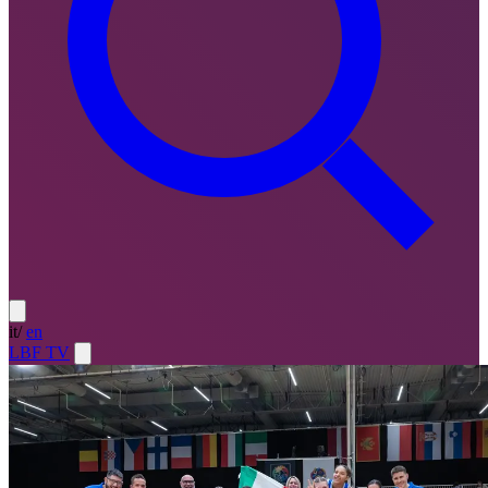
it
/
en
LBF TV