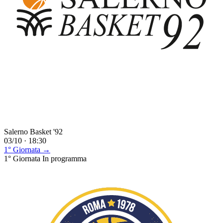
Salerno Basket '92
03/10 · 18:30
1° Giornata →
1° Giornata
In programma