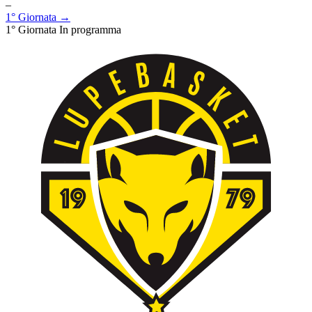
–
1° Giornata →
1° Giornata
In programma