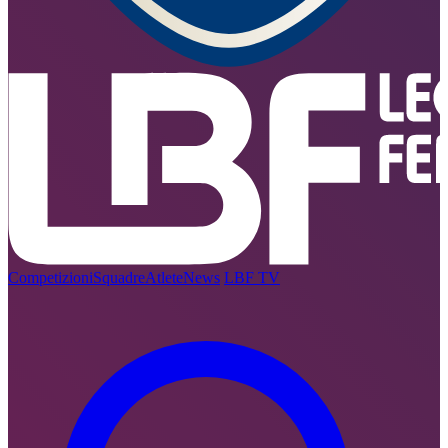
Competizioni
Squadre
Atlete
News
LBF TV