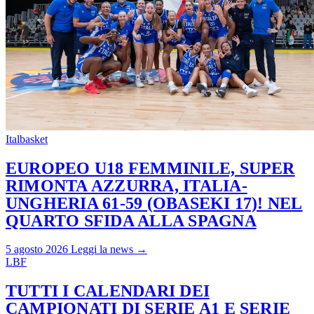
Italbasket
EUROPEO U18 FEMMINILE, SUPER
RIMONTA AZZURRA, ITALIA-
UNGHERIA 61-59 (OBASEKI 17)! NEL
QUARTO SFIDA ALLA SPAGNA
5 agosto 2026
Leggi la news →
LBF
TUTTI I CALENDARI DEI
CAMPIONATI DI SERIE A1 E SERIE