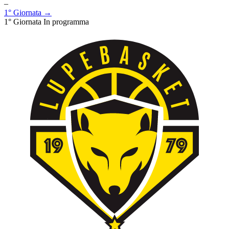
–
1° Giornata →
1° Giornata
In programma