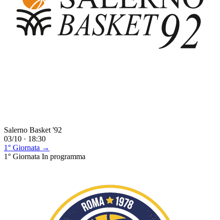
Salerno Basket '92
03/10 · 18:30
1° Giornata →
1° Giornata
In programma