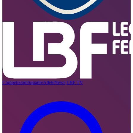
Competizioni
Squadre
Atlete
News
LBF TV