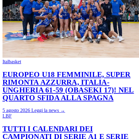
Italbasket
EUROPEO U18 FEMMINILE, SUPER
RIMONTA AZZURRA, ITALIA-
UNGHERIA 61-59 (OBASEKI 17)! NEL
QUARTO SFIDA ALLA SPAGNA
5 agosto 2026
Leggi la news →
LBF
TUTTI I CALENDARI DEI
CAMPIONATI DI SERIE A1 E SERIE