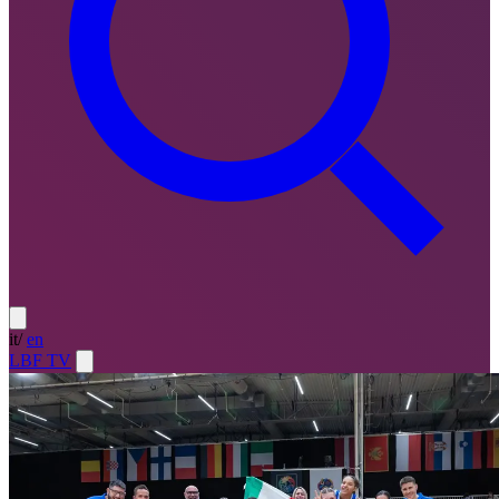
it
/
en
LBF TV