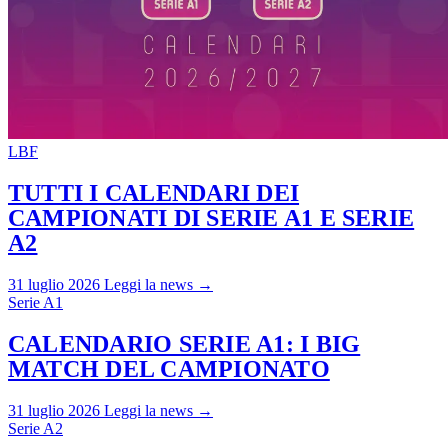
LBF
TUTTI I CALENDARI DEI
CAMPIONATI DI SERIE A1 E SERIE
A2
31 luglio 2026
Leggi la news →
Serie A1
CALENDARIO SERIE A1: I BIG
MATCH DEL CAMPIONATO
31 luglio 2026
Leggi la news →
Serie A2