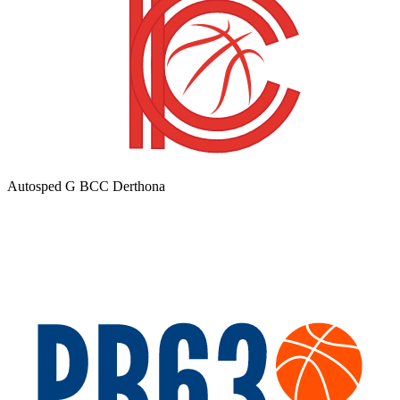
Autosped G BCC Derthona