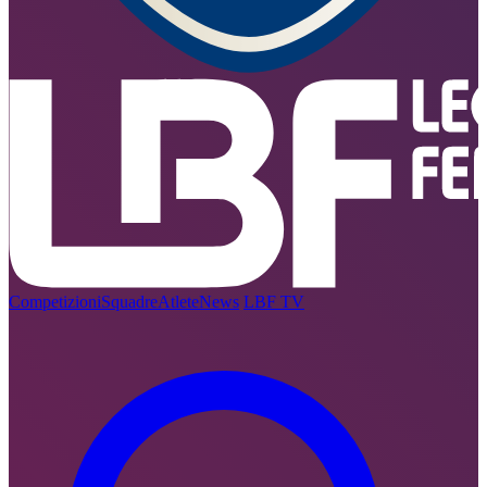
Competizioni
Squadre
Atlete
News
LBF TV