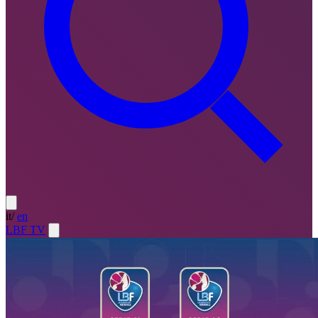
it
/
en
LBF TV