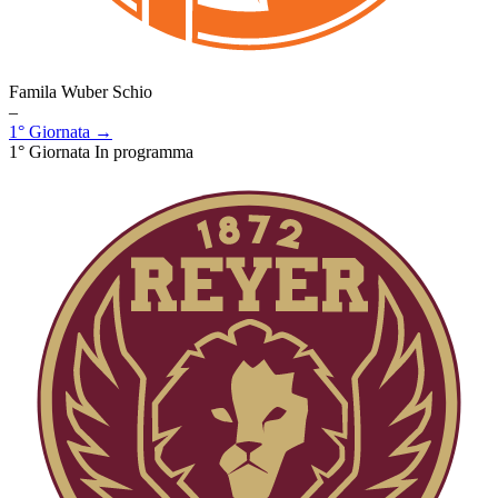
Famila Wuber Schio
–
1° Giornata →
1° Giornata
In programma