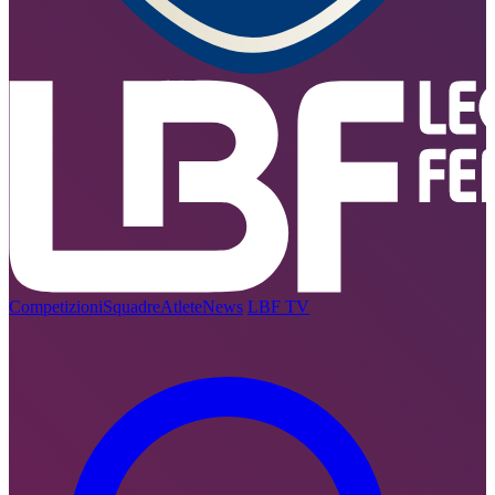
Competizioni
Squadre
Atlete
News
LBF TV