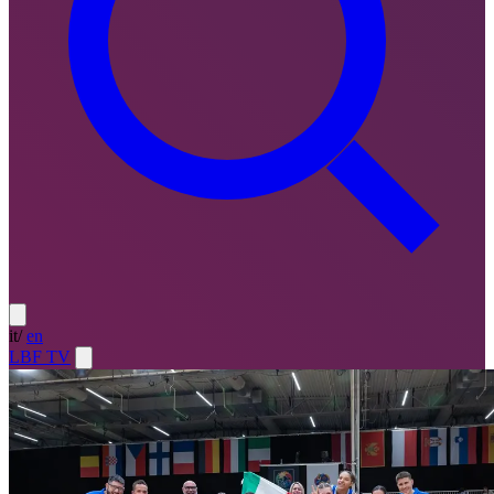
it
/
en
LBF TV