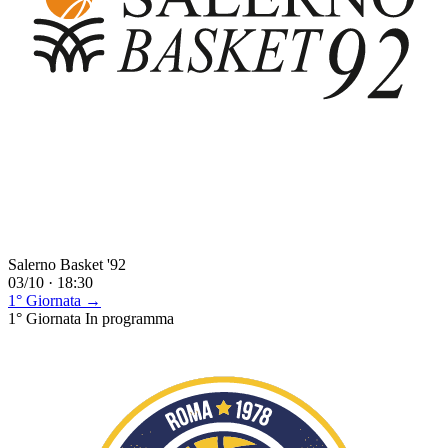
Salerno Basket '92
03/10 · 18:30
1° Giornata →
1° Giornata
In programma