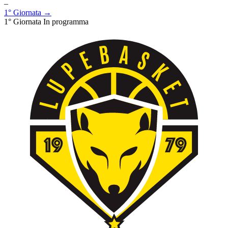
–
1° Giornata →
1° Giornata
In programma