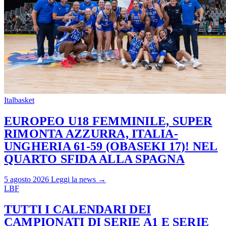
Italbasket
EUROPEO U18 FEMMINILE, SUPER
RIMONTA AZZURRA, ITALIA-
UNGHERIA 61-59 (OBASEKI 17)! NEL
QUARTO SFIDA ALLA SPAGNA
5 agosto 2026
Leggi la news →
LBF
TUTTI I CALENDARI DEI
CAMPIONATI DI SERIE A1 E SERIE