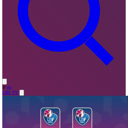
it
/
en
LBF TV