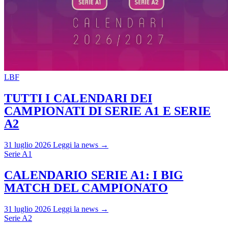
LBF
TUTTI I CALENDARI DEI
CAMPIONATI DI SERIE A1 E SERIE
A2
31 luglio 2026
Leggi la news →
Serie A1
CALENDARIO SERIE A1: I BIG
MATCH DEL CAMPIONATO
31 luglio 2026
Leggi la news →
Serie A2