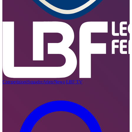
Competizioni
Squadre
Atlete
News
LBF TV