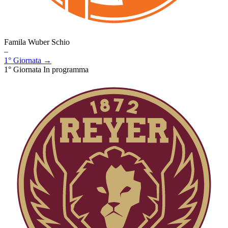
Famila Wuber Schio
–
1° Giornata →
1° Giornata
In programma