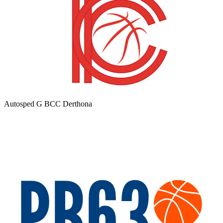
Autosped G BCC Derthona