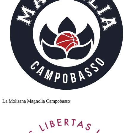
La Molisana Magnolia Campobasso