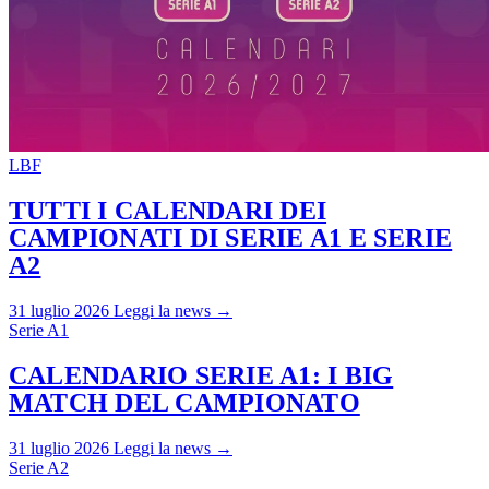
LBF
TUTTI I CALENDARI DEI
CAMPIONATI DI SERIE A1 E SERIE
A2
31 luglio 2026
Leggi la news →
Serie A1
CALENDARIO SERIE A1: I BIG
MATCH DEL CAMPIONATO
31 luglio 2026
Leggi la news →
Serie A2