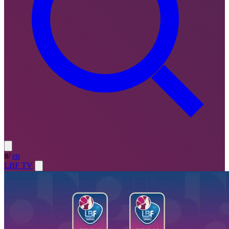
it
/
en
LBF TV