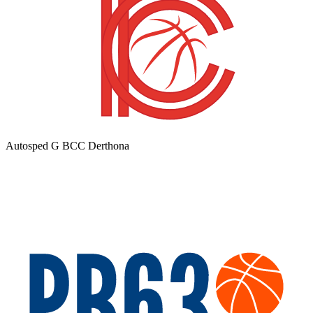
Autosped G BCC Derthona