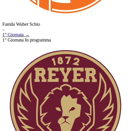
Famila Wuber Schio
–
1° Giornata →
1° Giornata
In programma