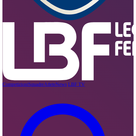
Competizioni
Squadre
Atlete
News
LBF TV