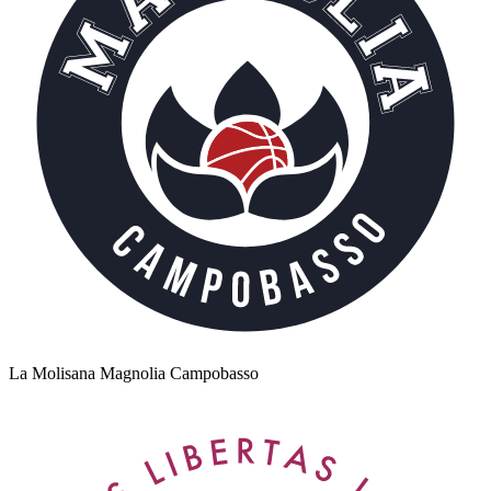
La Molisana Magnolia Campobasso