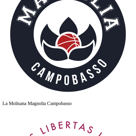
La Molisana Magnolia Campobasso