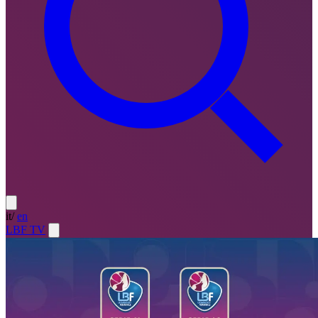
it
/
en
LBF TV