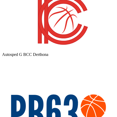
Autosped G BCC Derthona