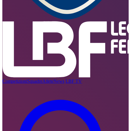
Competizioni
Squadre
Atlete
News
LBF TV