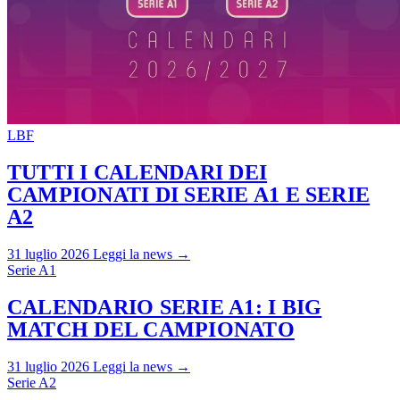
LBF
TUTTI I CALENDARI DEI
CAMPIONATI DI SERIE A1 E SERIE
A2
31 luglio 2026
Leggi la news →
Serie A1
CALENDARIO SERIE A1: I BIG
MATCH DEL CAMPIONATO
31 luglio 2026
Leggi la news →
Serie A2