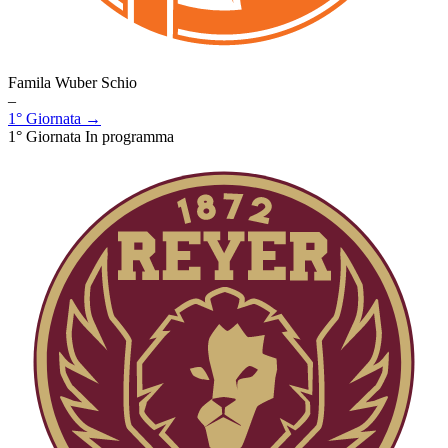
Famila Wuber Schio
–
1° Giornata →
1° Giornata
In programma