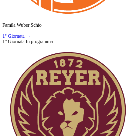
Famila Wuber Schio
–
1° Giornata →
1° Giornata
In programma