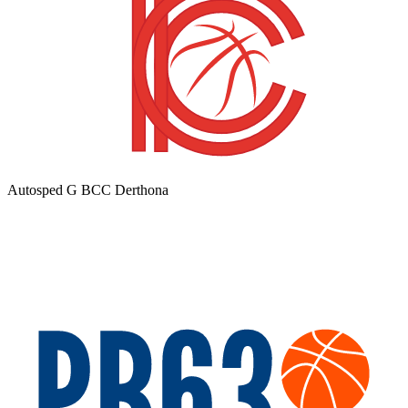
Autosped G BCC Derthona