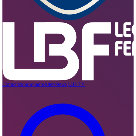
Competizioni
Squadre
Atlete
News
LBF TV