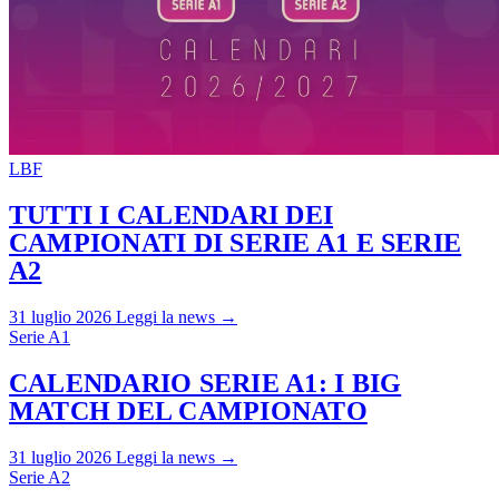
LBF
TUTTI I CALENDARI DEI
CAMPIONATI DI SERIE A1 E SERIE
A2
31 luglio 2026
Leggi la news →
Serie A1
CALENDARIO SERIE A1: I BIG
MATCH DEL CAMPIONATO
31 luglio 2026
Leggi la news →
Serie A2