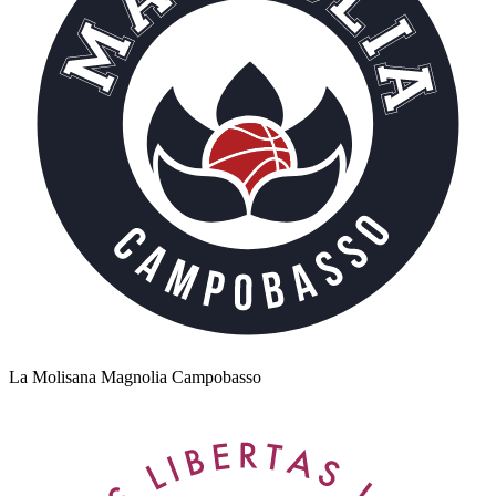
La Molisana Magnolia Campobasso