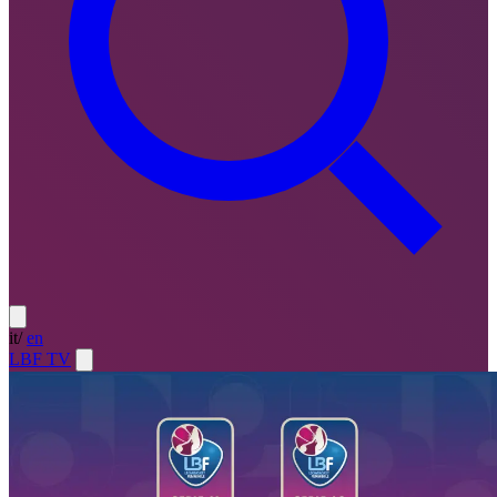
it
/
en
LBF TV