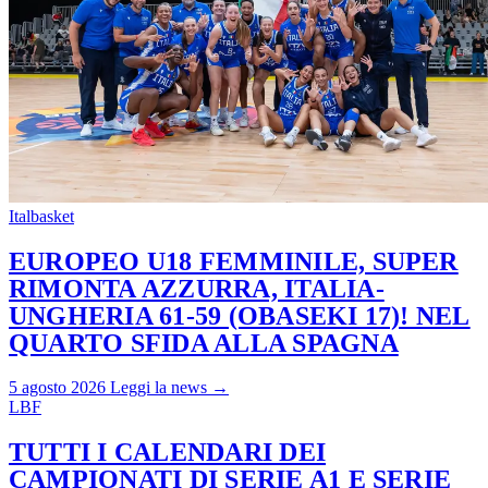
Italbasket
EUROPEO U18 FEMMINILE, SUPER
RIMONTA AZZURRA, ITALIA-
UNGHERIA 61-59 (OBASEKI 17)! NEL
QUARTO SFIDA ALLA SPAGNA
5 agosto 2026
Leggi la news →
LBF
TUTTI I CALENDARI DEI
CAMPIONATI DI SERIE A1 E SERIE