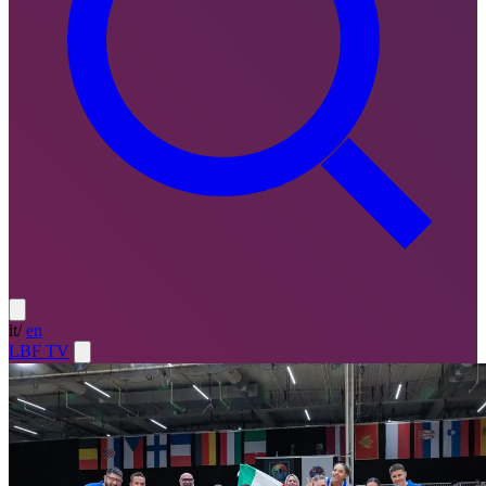
it
/
en
LBF TV