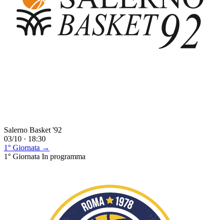
Salerno Basket '92
03/10 · 18:30
1° Giornata →
1° Giornata
In programma