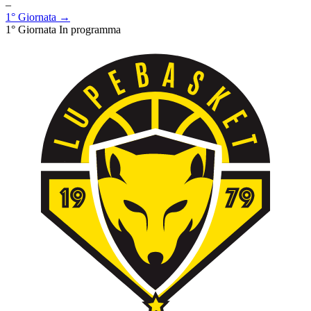
–
1° Giornata →
1° Giornata
In programma