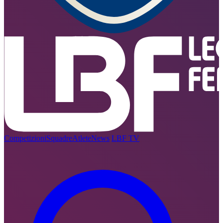
Competizioni
Squadre
Atlete
News
LBF TV