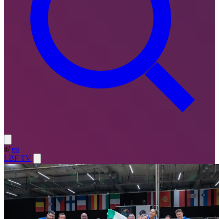
it
/
en
LBF TV