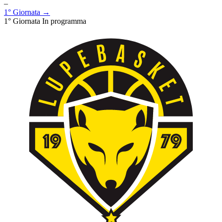
–
1° Giornata →
1° Giornata
In programma