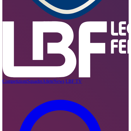
Competizioni
Squadre
Atlete
News
LBF TV