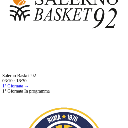
Salerno Basket '92
03/10 · 18:30
1° Giornata →
1° Giornata
In programma