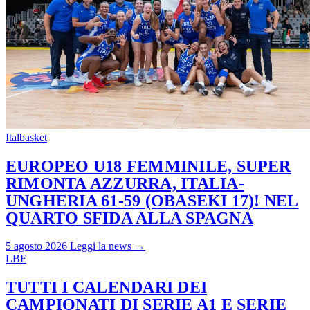
Italbasket
EUROPEO U18 FEMMINILE, SUPER
RIMONTA AZZURRA, ITALIA-
UNGHERIA 61-59 (OBASEKI 17)! NEL
QUARTO SFIDA ALLA SPAGNA
5 agosto 2026
Leggi la news →
LBF
TUTTI I CALENDARI DEI
CAMPIONATI DI SERIE A1 E SERIE