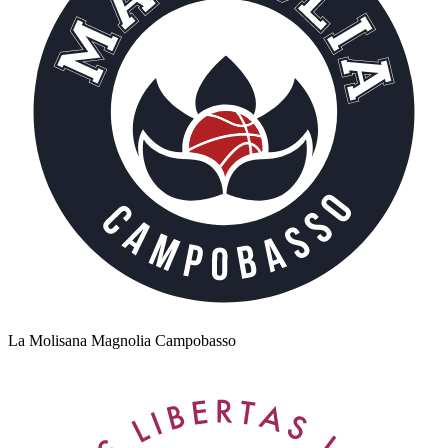
La Molisana Magnolia Campobasso