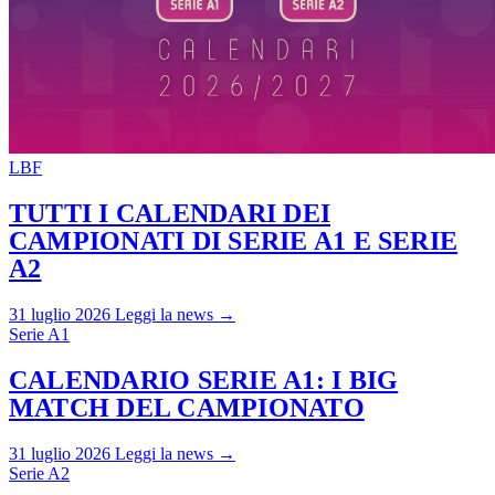
LBF
TUTTI I CALENDARI DEI
CAMPIONATI DI SERIE A1 E SERIE
A2
31 luglio 2026
Leggi la news →
Serie A1
CALENDARIO SERIE A1: I BIG
MATCH DEL CAMPIONATO
31 luglio 2026
Leggi la news →
Serie A2