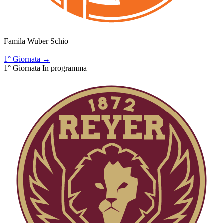
Famila Wuber Schio
–
1° Giornata →
1° Giornata
In programma