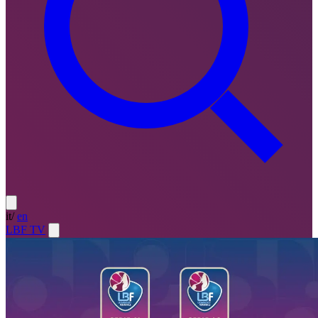
it
/
en
LBF TV