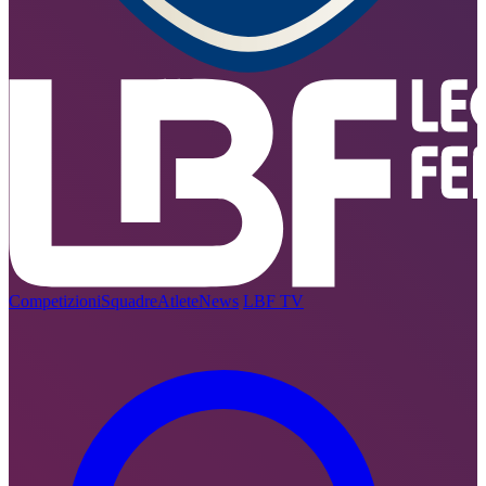
Competizioni
Squadre
Atlete
News
LBF TV