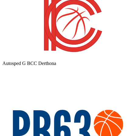
Autosped G BCC Derthona