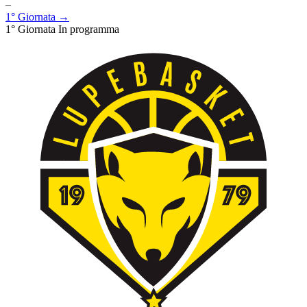
–
1° Giornata →
1° Giornata
In programma