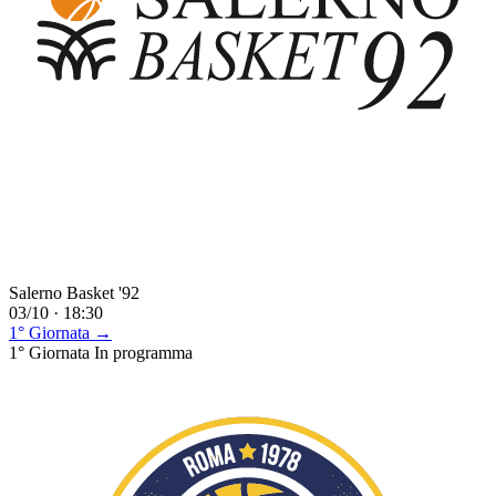
Salerno Basket '92
03/10 · 18:30
1° Giornata →
1° Giornata
In programma