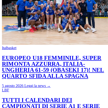
Italbasket
EUROPEO U18 FEMMINILE, SUPER
RIMONTA AZZURRA, ITALIA-
UNGHERIA 61-59 (OBASEKI 17)! NEL
QUARTO SFIDA ALLA SPAGNA
5 agosto 2026
Leggi la news →
LBF
TUTTI I CALENDARI DEI
CAMPIONATI DI SERIE A1 E SERIE