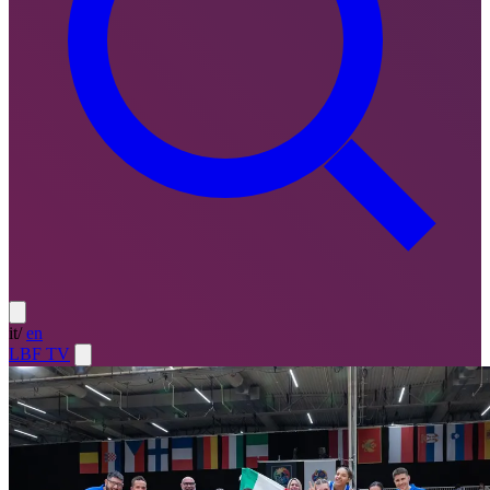
it
/
en
LBF TV