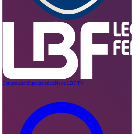
Competizioni
Squadre
Atlete
News
LBF TV