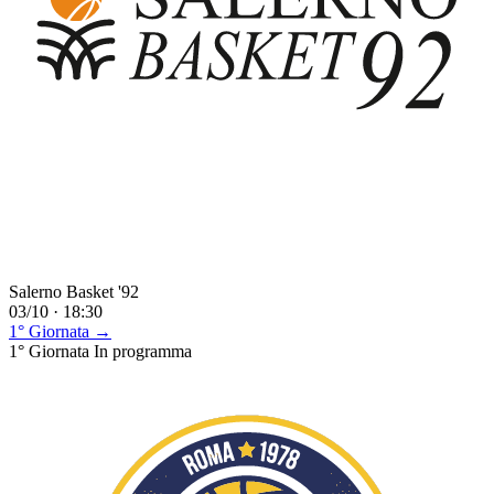
Salerno Basket '92
03/10 · 18:30
1° Giornata →
1° Giornata
In programma