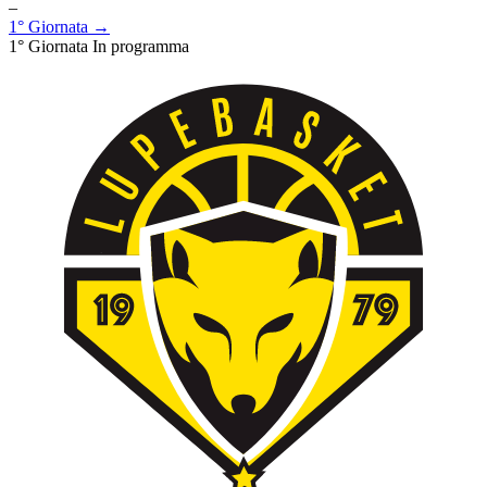
–
1° Giornata →
1° Giornata
In programma