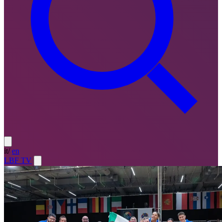
it
/
en
LBF TV