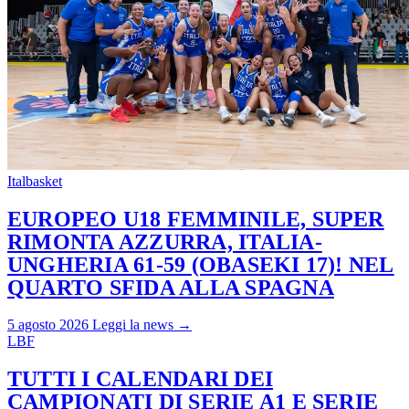
Italbasket
EUROPEO U18 FEMMINILE, SUPER
RIMONTA AZZURRA, ITALIA-
UNGHERIA 61-59 (OBASEKI 17)! NEL
QUARTO SFIDA ALLA SPAGNA
5 agosto 2026
Leggi la news →
LBF
TUTTI I CALENDARI DEI
CAMPIONATI DI SERIE A1 E SERIE