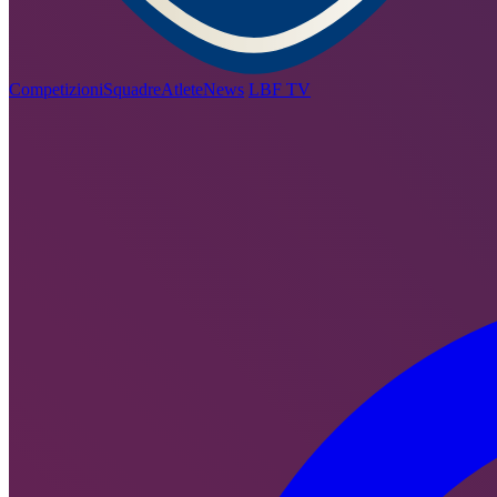
Competizioni
Squadre
Atlete
News
LBF TV