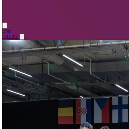
it
/
en
LBF TV