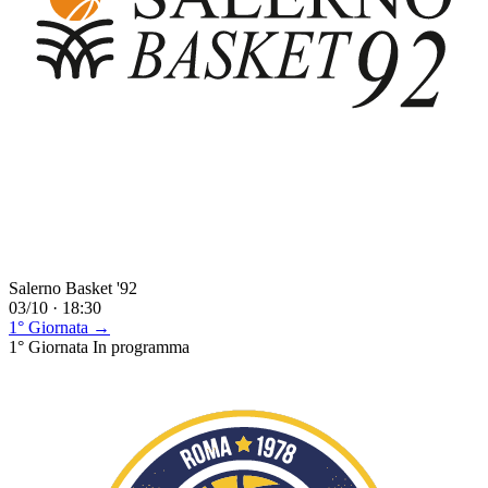
Salerno Basket '92
03/10 · 18:30
1° Giornata →
1° Giornata
In programma