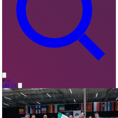
it
/
en
LBF TV