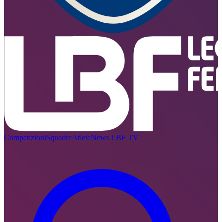
Competizioni
Squadre
Atlete
News
LBF TV