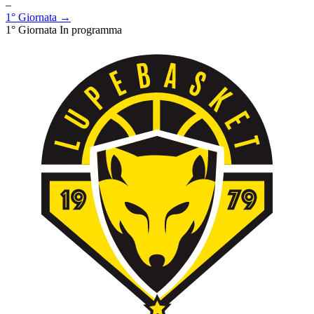
–
1° Giornata →
1° Giornata
In programma