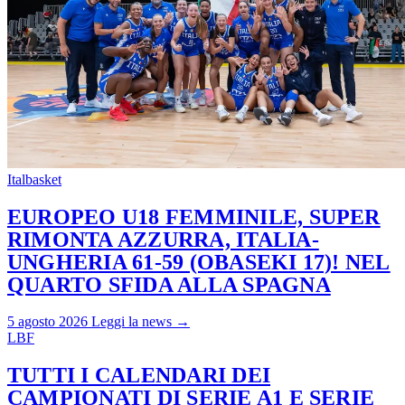
Italbasket
EUROPEO U18 FEMMINILE, SUPER
RIMONTA AZZURRA, ITALIA-
UNGHERIA 61-59 (OBASEKI 17)! NEL
QUARTO SFIDA ALLA SPAGNA
5 agosto 2026
Leggi la news →
LBF
TUTTI I CALENDARI DEI
CAMPIONATI DI SERIE A1 E SERIE