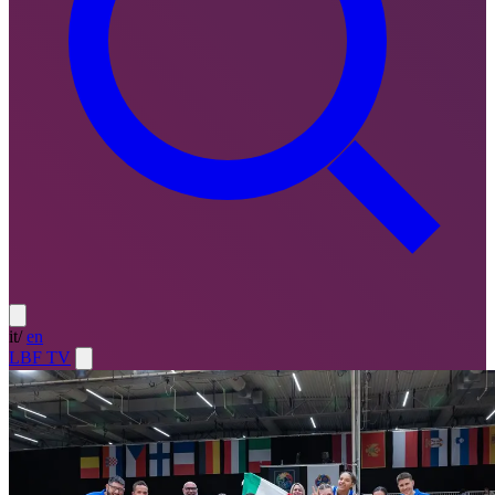
it
/
en
LBF TV