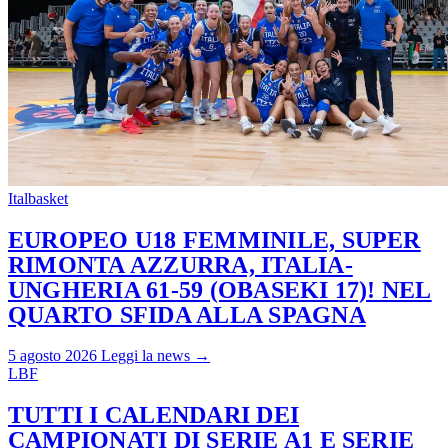
Italbasket
EUROPEO U18 FEMMINILE, SUPER
RIMONTA AZZURRA, ITALIA-
UNGHERIA 61-59 (OBASEKI 17)! NEL
QUARTO SFIDA ALLA SPAGNA
5 agosto 2026
Leggi la news →
LBF
TUTTI I CALENDARI DEI
CAMPIONATI DI SERIE A1 E SERIE