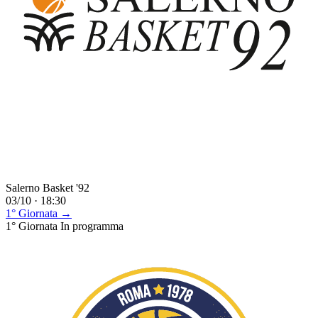
Salerno Basket '92
03/10 · 18:30
1° Giornata →
1° Giornata
In programma