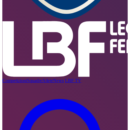
Competizioni
Squadre
Atlete
News
LBF TV