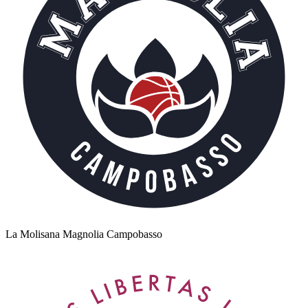
La Molisana Magnolia Campobasso