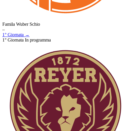
Famila Wuber Schio
–
1° Giornata →
1° Giornata
In programma