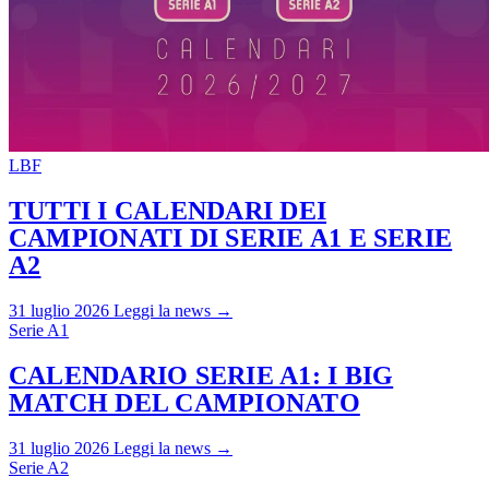
LBF
TUTTI I CALENDARI DEI
CAMPIONATI DI SERIE A1 E SERIE
A2
31 luglio 2026
Leggi la news →
Serie A1
CALENDARIO SERIE A1: I BIG
MATCH DEL CAMPIONATO
31 luglio 2026
Leggi la news →
Serie A2