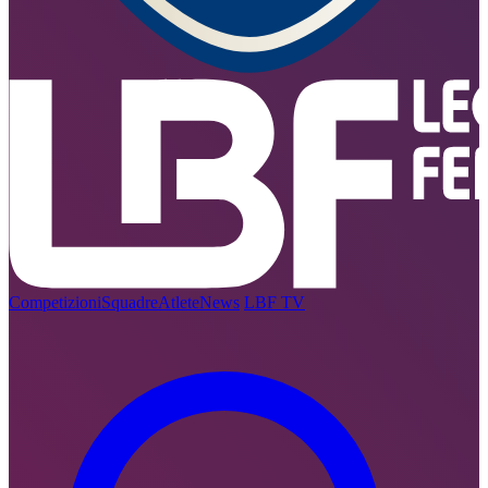
Competizioni
Squadre
Atlete
News
LBF TV