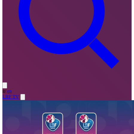
it
/
en
LBF TV