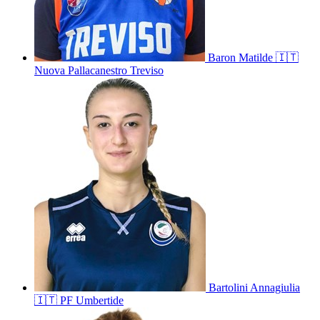
Baron
Matilde
🇮🇹
Nuova Pallacanestro Treviso
Bartolini
Annagiulia
🇮🇹
PF Umbertide