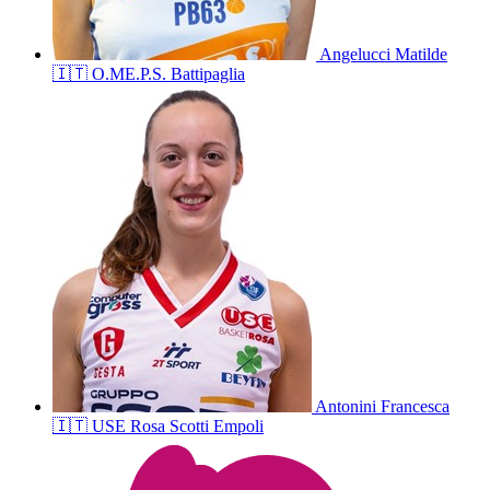
Angelucci
Matilde
🇮🇹
O.ME.P.S. Battipaglia
Antonini
Francesca
🇮🇹
USE Rosa Scotti Empoli