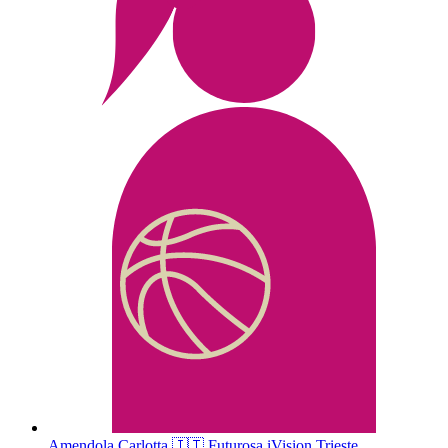
Amendola
Carlotta
🇮🇹
Futurosa iVision Trieste