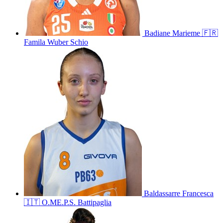
Badiane
Marieme
🇫🇷
Famila Wuber Schio
Baldassarre
Francesca
🇮🇹
O.ME.P.S. Battipaglia