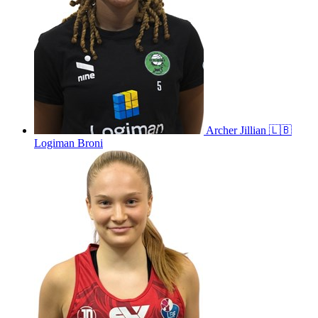
Archer
Jillian
🇱🇧
Logiman Broni