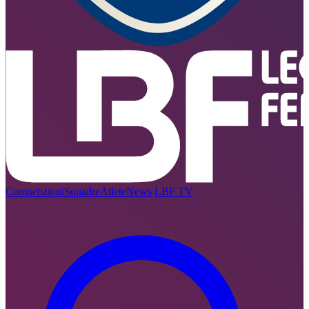
Competizioni
Squadre
Atlete
News
LBF TV