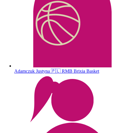
Adamczuk
Justyna
🇵🇱
RMB Brixia Basket