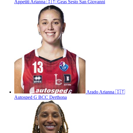
Appetiti
Arianna
🇮🇹
Geas Sesto San Giovanni
Arado
Arianna
🇮🇹
Autosped G BCC Derthona