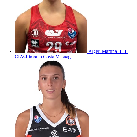
Algeri
Martina
🇮🇹
CLV-Limonta Costa Masnaga