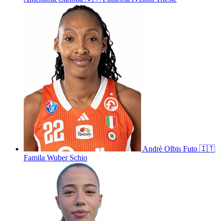
Andrè
Olbis Futo
🇮🇹
Famila Wuber Schio