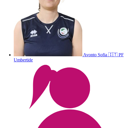
Avonto
Sofia
🇮🇹
PF
Umbertide