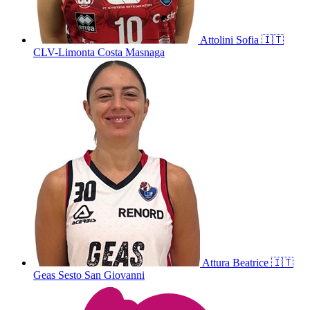
Attolini
Sofia
🇮🇹
CLV-Limonta Costa Masnaga
Attura
Beatrice
🇮🇹
Geas Sesto San Giovanni