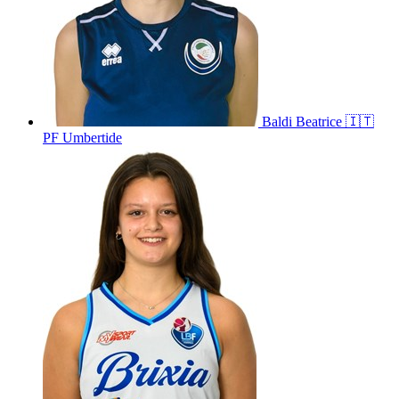
Baldi
Beatrice
🇮🇹
PF Umbertide