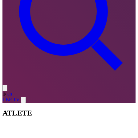
it
/
en
LBF TV
ATLETE
Atlete
LE MIGLIORI — ULTIMO TURNO
→
Atlete
LE
MIGLIORI — CAMPIONATO
→