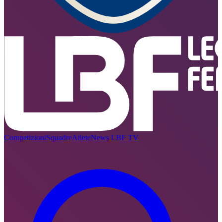
Competizioni
Squadre
Atlete
News
LBF TV