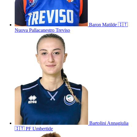
Baron
Matilde
🇮🇹
Nuova Pallacanestro Treviso
Bartolini
Annagiulia
🇮🇹
PF Umbertide