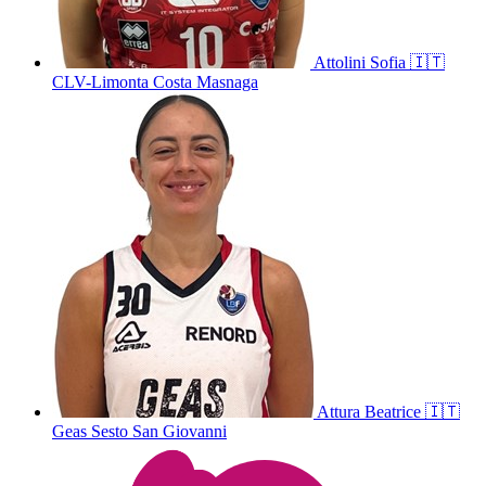
Attolini
Sofia
🇮🇹
CLV-Limonta Costa Masnaga
Attura
Beatrice
🇮🇹
Geas Sesto San Giovanni