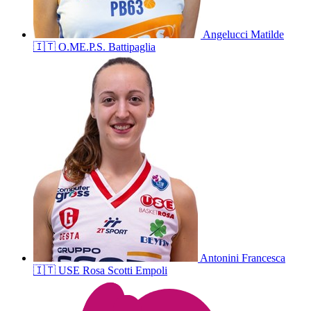
Angelucci
Matilde
🇮🇹
O.ME.P.S. Battipaglia
Antonini
Francesca
🇮🇹
USE Rosa Scotti Empoli