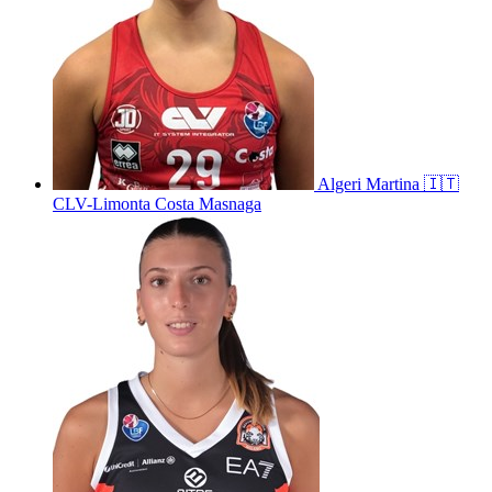
Algeri
Martina
🇮🇹
CLV-Limonta Costa Masnaga