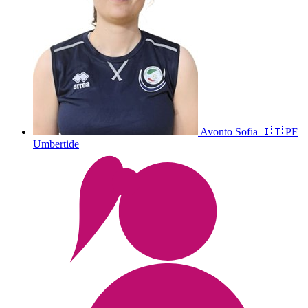
Avonto
Sofia
🇮🇹
PF
Umbertide