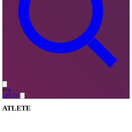
it
/
en
LBF TV
ATLETE
Atlete
LE MIGLIORI — ULTIMO TURNO
→
Atlete
LE
MIGLIORI — CAMPIONATO
→