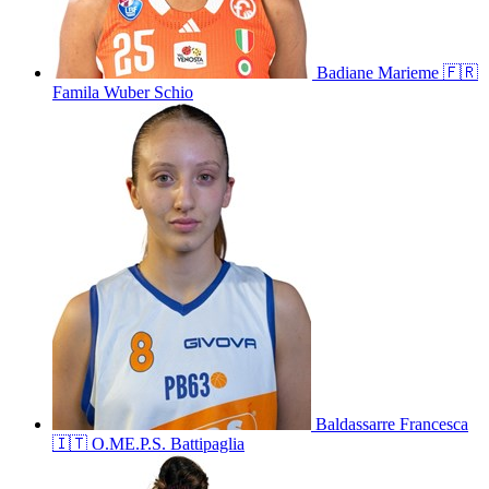
Badiane
Marieme
🇫🇷
Famila Wuber Schio
Baldassarre
Francesca
🇮🇹
O.ME.P.S. Battipaglia