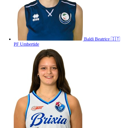
Baldi
Beatrice
🇮🇹
PF Umbertide