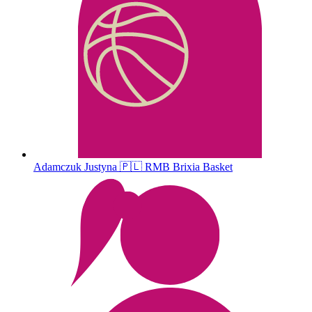
Adamczuk
Justyna
🇵🇱
RMB Brixia Basket