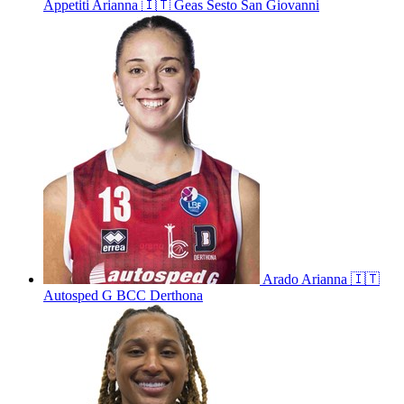
Appetiti
Arianna
🇮🇹
Geas Sesto San Giovanni
Arado
Arianna
🇮🇹
Autosped G BCC Derthona