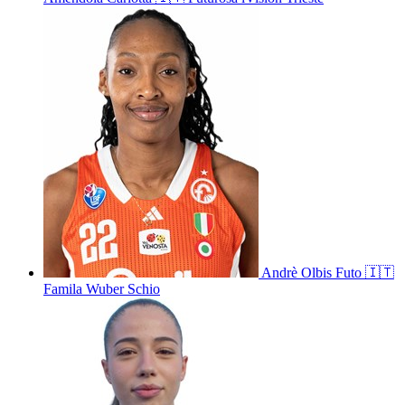
Andrè
Olbis Futo
🇮🇹
Famila Wuber Schio