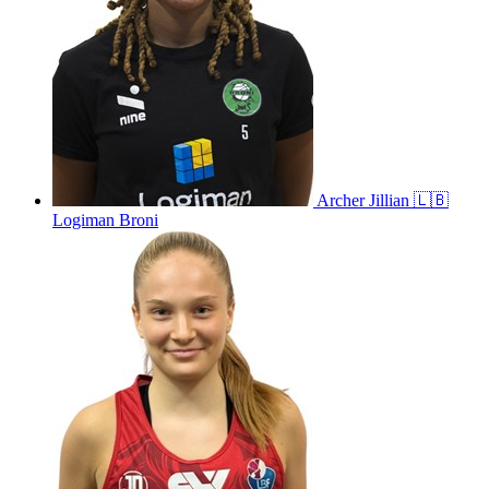
Archer
Jillian
🇱🇧
Logiman Broni