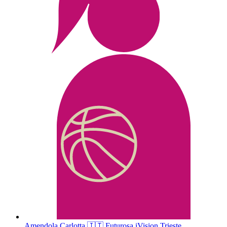
Amendola
Carlotta
🇮🇹
Futurosa iVision Trieste