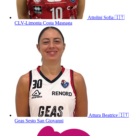
Attolini
Sofia
🇮🇹
CLV-Limonta Costa Masnaga
Attura
Beatrice
🇮🇹
Geas Sesto San Giovanni