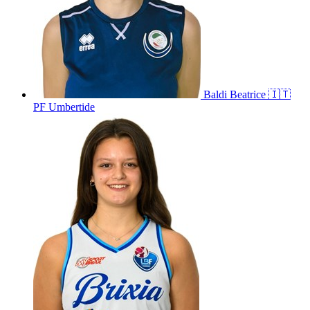
Baldi
Beatrice
🇮🇹
PF Umbertide