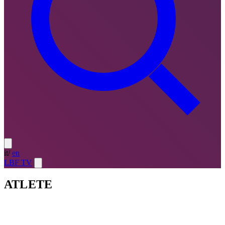
it
/
en
LBF TV
ATLETE
Atlete
LE MIGLIORI — ULTIMO TURNO
→
Atlete
LE
MIGLIORI — CAMPIONATO
→