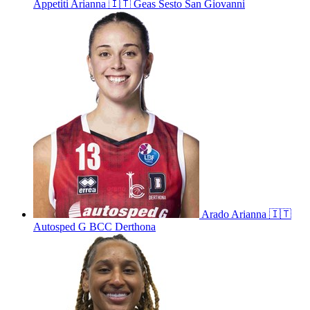
Appetiti
Arianna
🇮🇹
Geas Sesto San Giovanni
Arado
Arianna
🇮🇹
Autosped G BCC Derthona