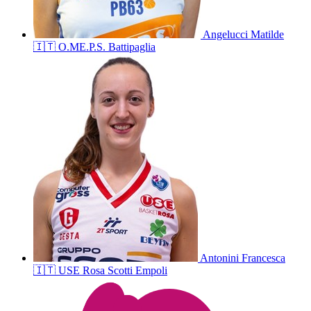
Angelucci
Matilde
🇮🇹
O.ME.P.S. Battipaglia
Antonini
Francesca
🇮🇹
USE Rosa Scotti Empoli