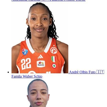
Andrè
Olbis Futo
🇮🇹
Famila Wuber Schio