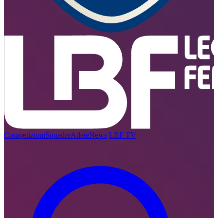
Competizioni
Squadre
Atlete
News
LBF TV