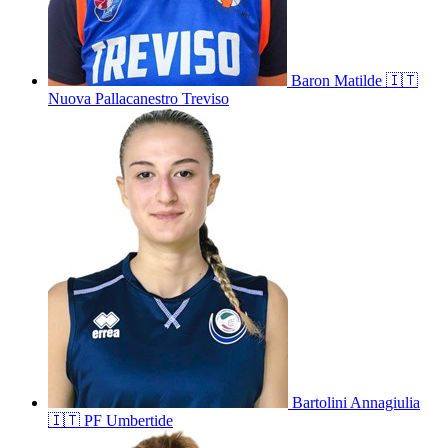
Baron
Matilde
🇮🇹
Nuova Pallacanestro Treviso
Bartolini
Annagiulia
🇮🇹
PF Umbertide