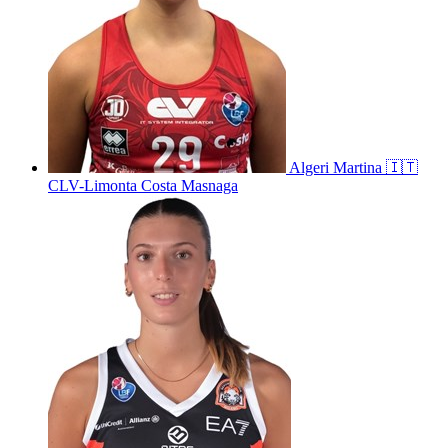
Algeri
Martina
🇮🇹
CLV-Limonta Costa Masnaga