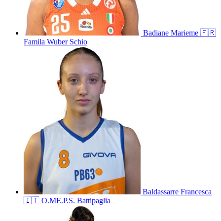
Badiane
Marieme
🇫🇷
Famila Wuber Schio
Baldassarre
Francesca
🇮🇹
O.ME.P.S. Battipaglia