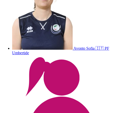
Avonto
Sofia
🇮🇹
PF
Umbertide