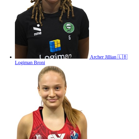
Archer
Jillian
🇱🇧
Logiman Broni