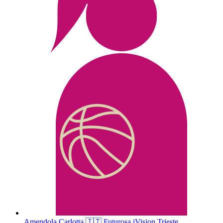
Amendola
Carlotta
🇮🇹
Futurosa iVision Trieste