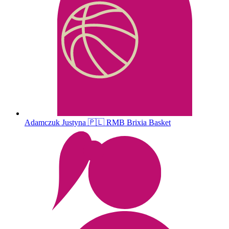
Adamczuk
Justyna
🇵🇱
RMB Brixia Basket