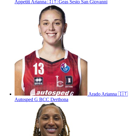
Appetiti
Arianna
🇮🇹
Geas Sesto San Giovanni
Arado
Arianna
🇮🇹
Autosped G BCC Derthona