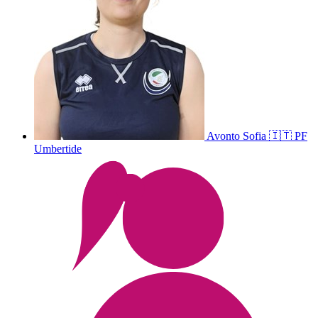
Avonto
Sofia
🇮🇹
PF
Umbertide