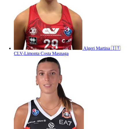
Algeri
Martina
🇮🇹
CLV-Limonta Costa Masnaga