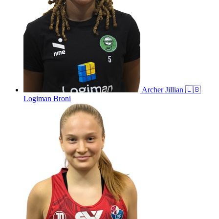
Archer
Jillian
🇱🇧
Logiman Broni