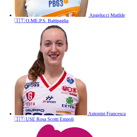
Angelucci
Matilde
🇮🇹
O.ME.P.S. Battipaglia
Antonini
Francesca
🇮🇹
USE Rosa Scotti Empoli