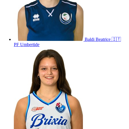
Baldi
Beatrice
🇮🇹
PF Umbertide