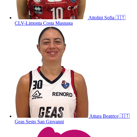
Attolini
Sofia
🇮🇹
CLV-Limonta Costa Masnaga
Attura
Beatrice
🇮🇹
Geas Sesto San Giovanni