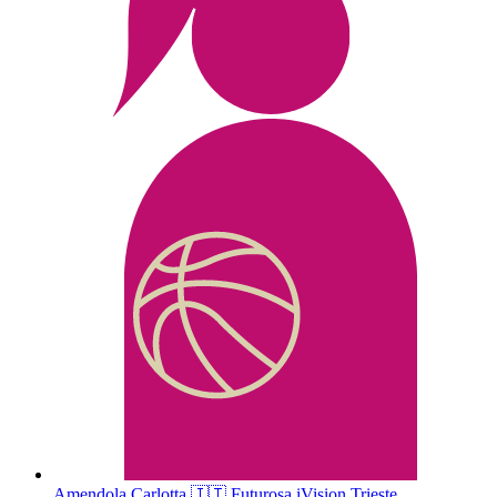
Amendola
Carlotta
🇮🇹
Futurosa iVision Trieste