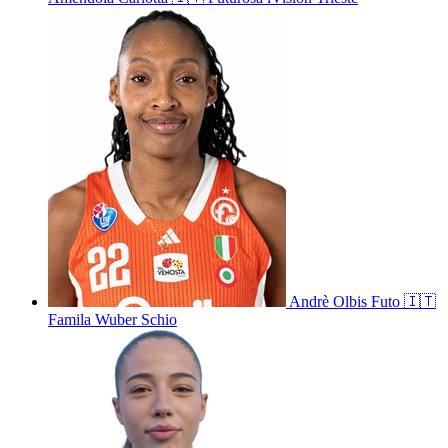
Andrè
Olbis Futo
🇮🇹
Famila Wuber Schio