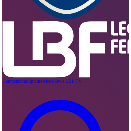
Competizioni
Squadre
Atlete
News
LBF TV