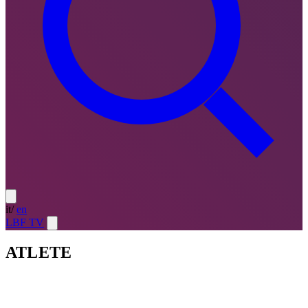
it
/
en
LBF TV
ATLETE
Atlete
LE MIGLIORI — ULTIMO TURNO
→
Atlete
LE
MIGLIORI — CAMPIONATO
→