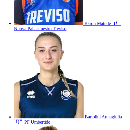
Baron
Matilde
🇮🇹
Nuova Pallacanestro Treviso
Bartolini
Annagiulia
🇮🇹
PF Umbertide