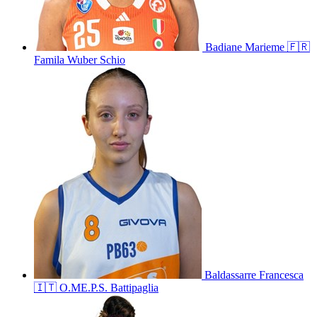
Badiane
Marieme
🇫🇷
Famila Wuber Schio
Baldassarre
Francesca
🇮🇹
O.ME.P.S. Battipaglia