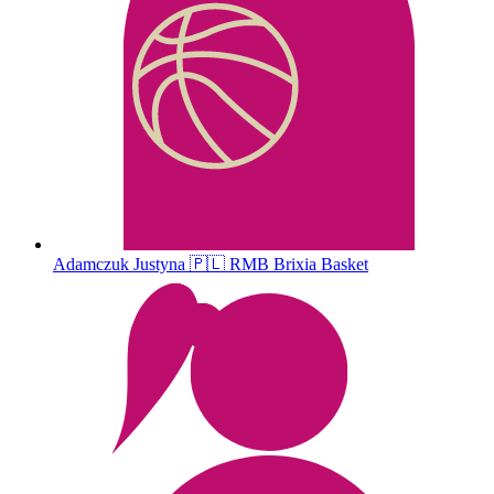
Adamczuk
Justyna
🇵🇱
RMB Brixia Basket