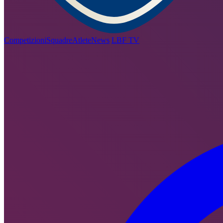
Competizioni
Squadre
Atlete
News
LBF TV