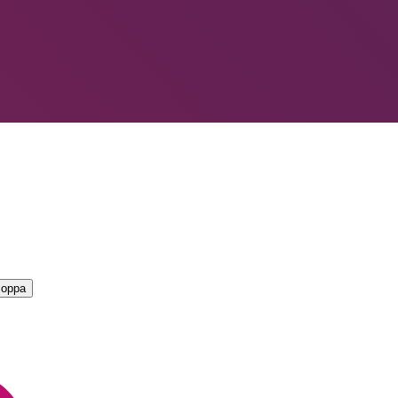
LIORI — CAMPIONATO
→
coppa