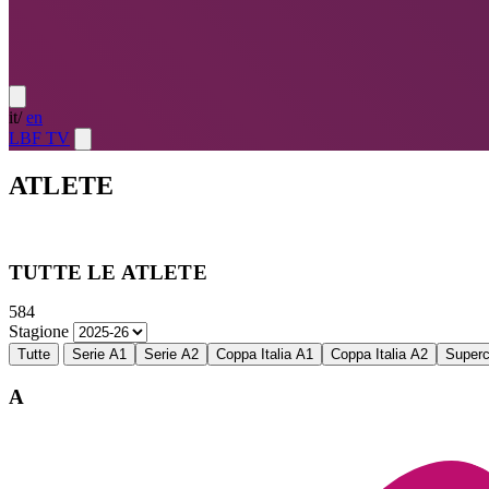
it
/
en
LBF TV
ATLETE
Atlete
LE MIGLIORI — ULTIMO TURNO
→
Atlete
LE MIG
TUTTE LE ATLETE
584
Stagione
Tutte
Serie A1
Serie A2
Coppa Italia A1
Coppa Italia A2
Super
A