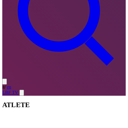
it
/
en
LBF TV
ATLETE
Atlete
LE MIGLIORI — ULTIMO TURNO
→
Atlete
LE
MIGLIORI — CAMPIONATO
→