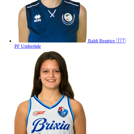
Baldi
Beatrice
🇮🇹
PF Umbertide