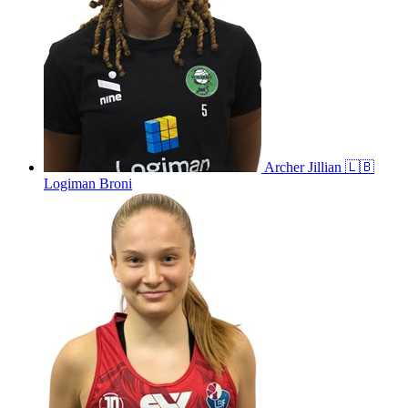
Archer
Jillian
🇱🇧
Logiman Broni