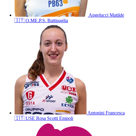
Angelucci
Matilde
🇮🇹
O.ME.P.S. Battipaglia
Antonini
Francesca
🇮🇹
USE Rosa Scotti Empoli