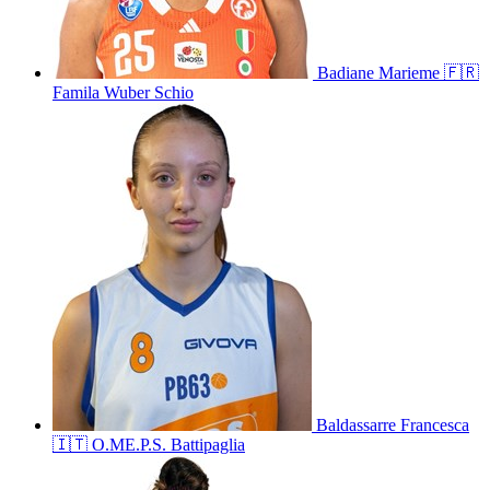
Badiane
Marieme
🇫🇷
Famila Wuber Schio
Baldassarre
Francesca
🇮🇹
O.ME.P.S. Battipaglia