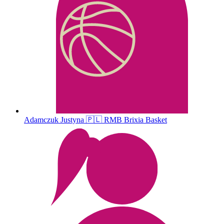
Adamczuk
Justyna
🇵🇱
RMB Brixia Basket