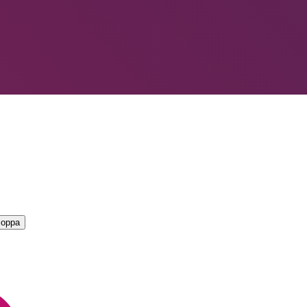
LIORI — CAMPIONATO
→
coppa