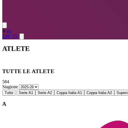
it
/
en
LBF TV
ATLETE
Atlete
LE MIGLIORI — ULTIMO TURNO
→
Atlete
LE MIG
TUTTE LE ATLETE
584
Stagione
Tutte
Serie A1
Serie A2
Coppa Italia A1
Coppa Italia A2
Super
A