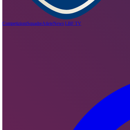
Competizioni
Squadre
Atlete
News
LBF TV