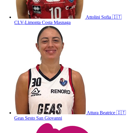
Attolini
Sofia
🇮🇹
CLV-Limonta Costa Masnaga
Attura
Beatrice
🇮🇹
Geas Sesto San Giovanni