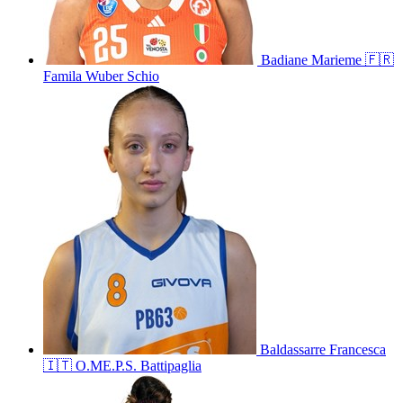
Badiane
Marieme
🇫🇷
Famila Wuber Schio
Baldassarre
Francesca
🇮🇹
O.ME.P.S. Battipaglia