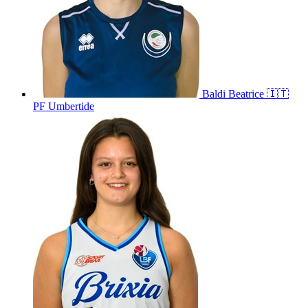
Baldi
Beatrice
🇮🇹
PF Umbertide