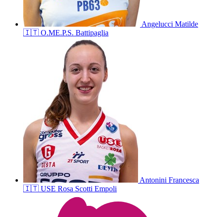
Angelucci
Matilde
🇮🇹
O.ME.P.S. Battipaglia
Antonini
Francesca
🇮🇹
USE Rosa Scotti Empoli