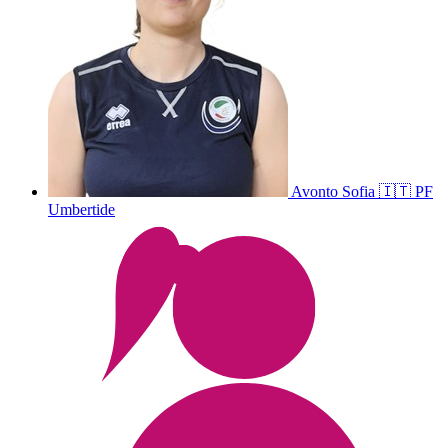
Avonto
Sofia
🇮🇹
PF
Umbertide