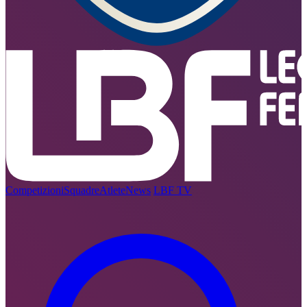
Competizioni
Squadre
Atlete
News
LBF TV