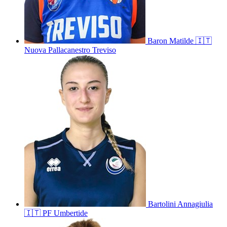
Baron
Matilde
🇮🇹
Nuova Pallacanestro Treviso
Bartolini
Annagiulia
🇮🇹
PF Umbertide