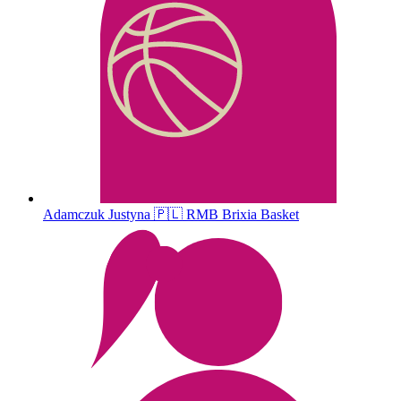
Adamczuk
Justyna
🇵🇱
RMB Brixia Basket