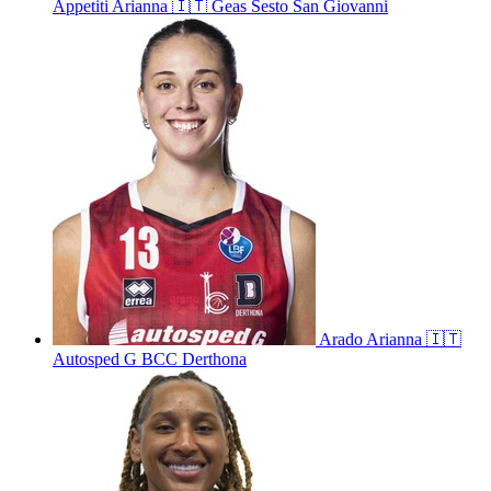
Appetiti
Arianna
🇮🇹
Geas Sesto San Giovanni
Arado
Arianna
🇮🇹
Autosped G BCC Derthona