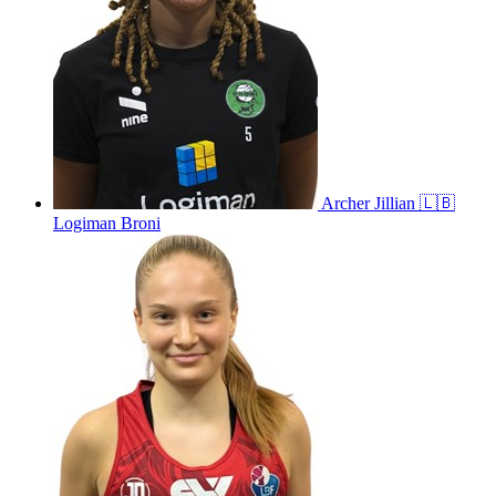
Archer
Jillian
🇱🇧
Logiman Broni