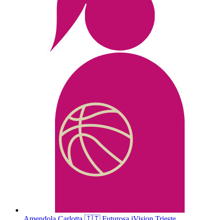
Amendola
Carlotta
🇮🇹
Futurosa iVision Trieste