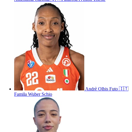
Andrè
Olbis Futo
🇮🇹
Famila Wuber Schio