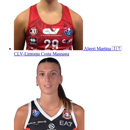
Algeri
Martina
🇮🇹
CLV-Limonta Costa Masnaga