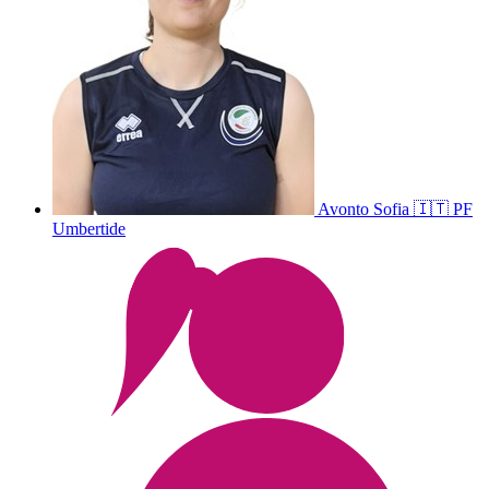
Avonto
Sofia
🇮🇹
PF
Umbertide