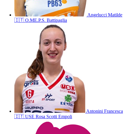
Angelucci
Matilde
🇮🇹
O.ME.P.S. Battipaglia
Antonini
Francesca
🇮🇹
USE Rosa Scotti Empoli