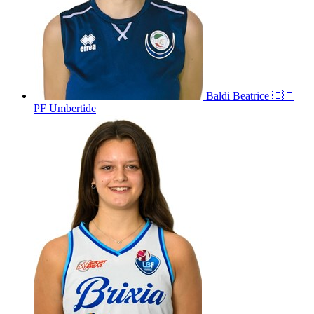
Baldi
Beatrice
🇮🇹
PF Umbertide