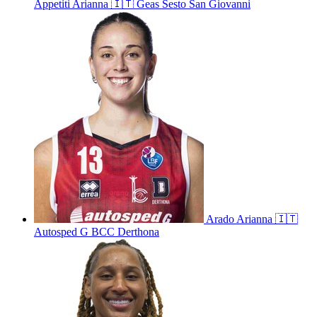
Appetiti
Arianna
🇮🇹
Geas Sesto San Giovanni
Arado
Arianna
🇮🇹
Autosped G BCC Derthona