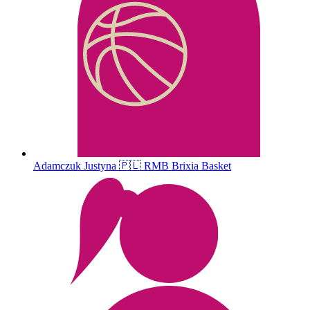
Adamczuk
Justyna
🇵🇱
RMB Brixia Basket