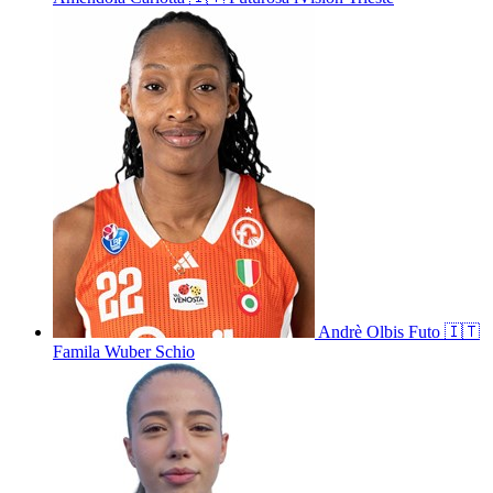
Andrè
Olbis Futo
🇮🇹
Famila Wuber Schio