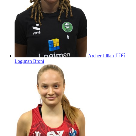
Archer
Jillian
🇱🇧
Logiman Broni