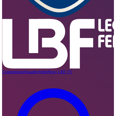
Competizioni
Squadre
Atlete
News
LBF TV