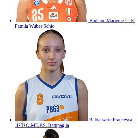
Badiane
Marieme
🇫🇷
Famila Wuber Schio
Baldassarre
Francesca
🇮🇹
O.ME.P.S. Battipaglia