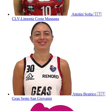
Attolini
Sofia
🇮🇹
CLV-Limonta Costa Masnaga
Attura
Beatrice
🇮🇹
Geas Sesto San Giovanni