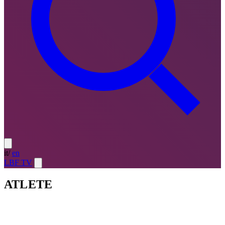
it
/
en
LBF TV
ATLETE
Atlete
LE MIGLIORI — ULTIMO TURNO
→
Atlete
LE
MIGLIORI — CAMPIONATO
→