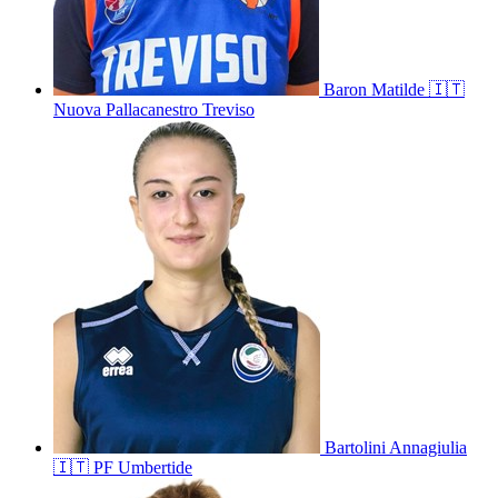
Baron
Matilde
🇮🇹
Nuova Pallacanestro Treviso
Bartolini
Annagiulia
🇮🇹
PF Umbertide