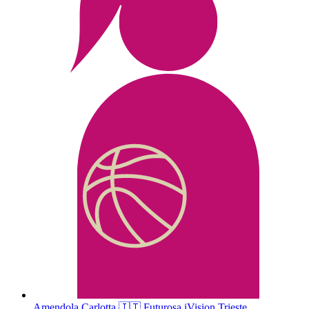
Amendola
Carlotta
🇮🇹
Futurosa iVision Trieste