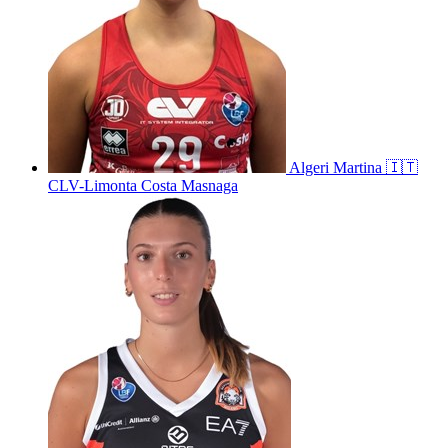
Algeri
Martina
🇮🇹
CLV-Limonta Costa Masnaga