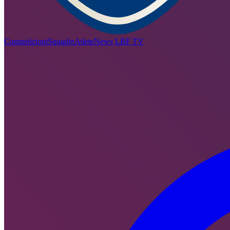
Competizioni
Squadre
Atlete
News
LBF TV