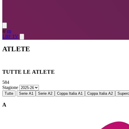
it
/
en
LBF TV
ATLETE
Atlete
LE MIGLIORI — ULTIMO TURNO
→
Atlete
LE MIG
TUTTE LE ATLETE
584
Stagione
Tutte
Serie A1
Serie A2
Coppa Italia A1
Coppa Italia A2
Super
A