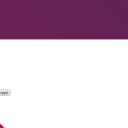
LIORI — CAMPIONATO
→
coppa