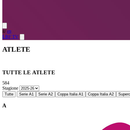
it
/
en
LBF TV
ATLETE
Atlete
LE MIGLIORI — ULTIMO TURNO
→
Atlete
LE MIG
TUTTE LE ATLETE
584
Stagione
Tutte
Serie A1
Serie A2
Coppa Italia A1
Coppa Italia A2
Super
A