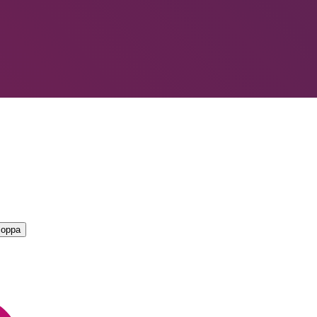
LIORI — CAMPIONATO
→
coppa