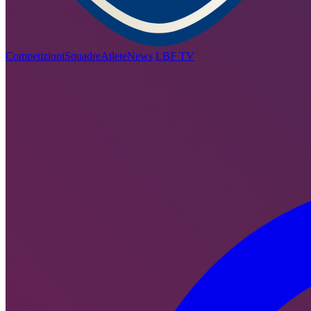
Competizioni
Squadre
Atlete
News
LBF TV