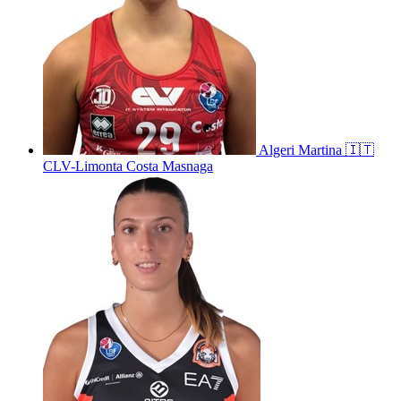
Algeri
Martina
🇮🇹
CLV-Limonta Costa Masnaga