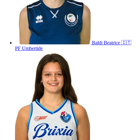
Baldi
Beatrice
🇮🇹
PF Umbertide