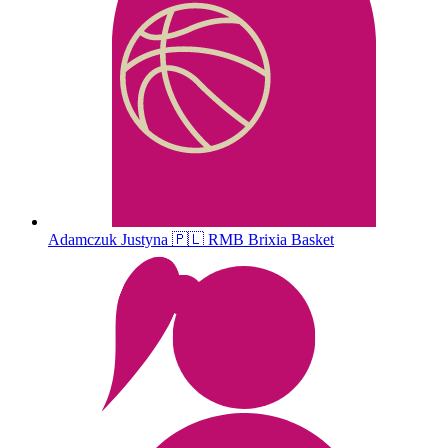
Adamczuk
Justyna
🇵🇱
RMB Brixia Basket