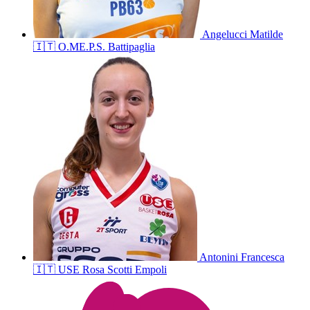
Angelucci
Matilde
🇮🇹
O.ME.P.S. Battipaglia
Antonini
Francesca
🇮🇹
USE Rosa Scotti Empoli