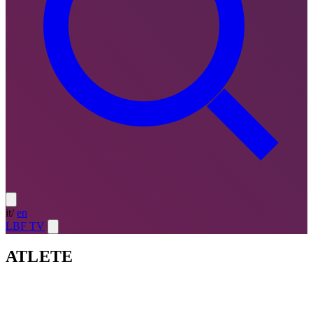
it
/
en
LBF TV
ATLETE
Atlete
LE MIGLIORI — ULTIMO TURNO
→
Atlete
LE
MIGLIORI — CAMPIONATO
→