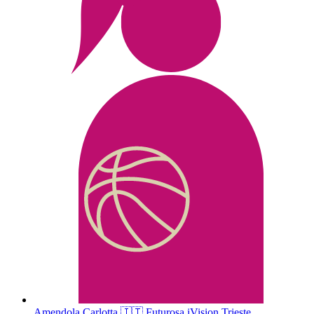
Amendola
Carlotta
🇮🇹
Futurosa iVision Trieste