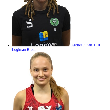
Archer
Jillian
🇱🇧
Logiman Broni