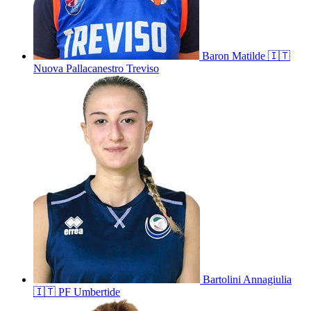
Baron
Matilde
🇮🇹
Nuova Pallacanestro Treviso
Bartolini
Annagiulia
🇮🇹
PF Umbertide