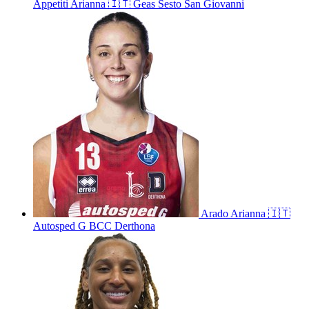
Appetiti
Arianna
🇮🇹
Geas Sesto San Giovanni
Arado
Arianna
🇮🇹
Autosped G BCC Derthona