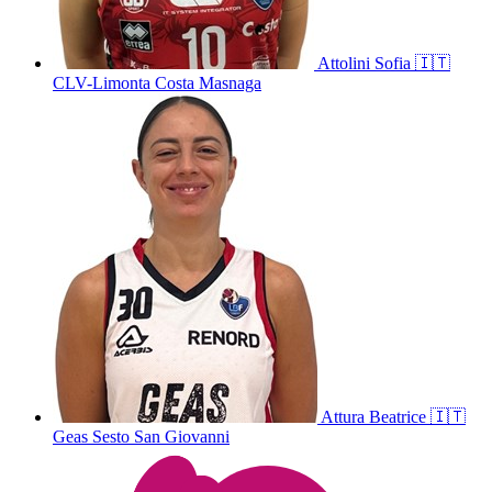
Attolini
Sofia
🇮🇹
CLV-Limonta Costa Masnaga
Attura
Beatrice
🇮🇹
Geas Sesto San Giovanni