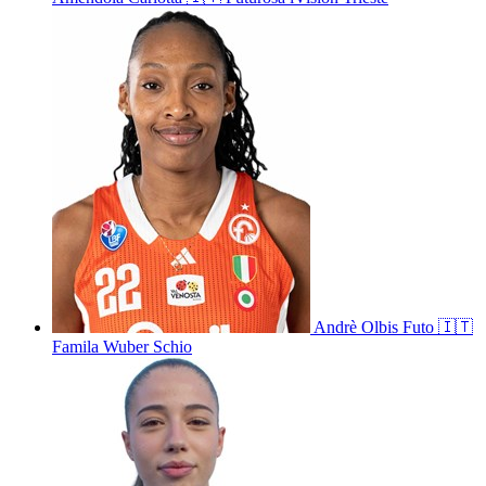
Andrè
Olbis Futo
🇮🇹
Famila Wuber Schio