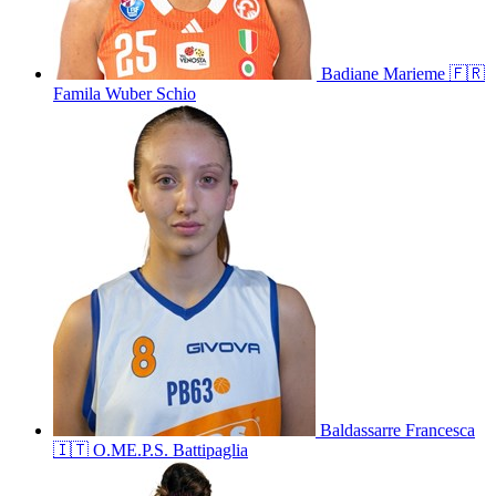
Badiane
Marieme
🇫🇷
Famila Wuber Schio
Baldassarre
Francesca
🇮🇹
O.ME.P.S. Battipaglia