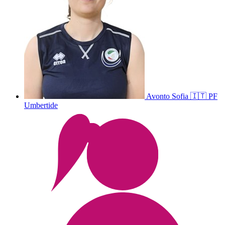
Avonto
Sofia
🇮🇹
PF
Umbertide