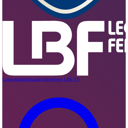
Competizioni
Squadre
Atlete
News
LBF TV