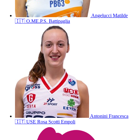
Angelucci
Matilde
🇮🇹
O.ME.P.S. Battipaglia
Antonini
Francesca
🇮🇹
USE Rosa Scotti Empoli