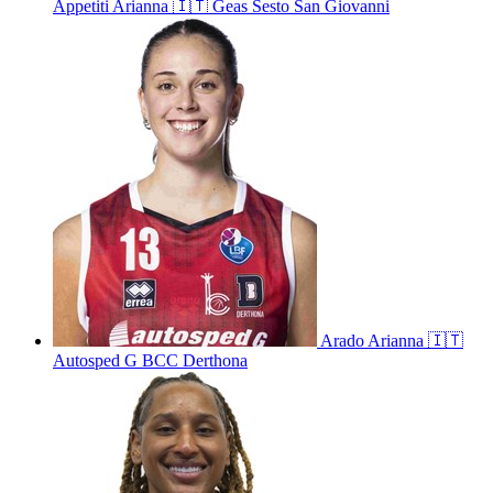
Appetiti
Arianna
🇮🇹
Geas Sesto San Giovanni
Arado
Arianna
🇮🇹
Autosped G BCC Derthona