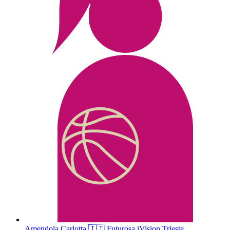
Amendola
Carlotta
🇮🇹
Futurosa iVision Trieste