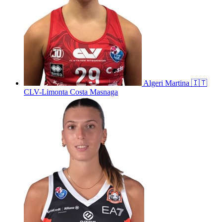
Algeri
Martina
🇮🇹
CLV-Limonta Costa Masnaga