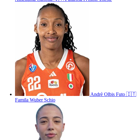
Andrè
Olbis Futo
🇮🇹
Famila Wuber Schio