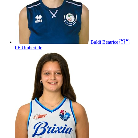
Baldi
Beatrice
🇮🇹
PF Umbertide