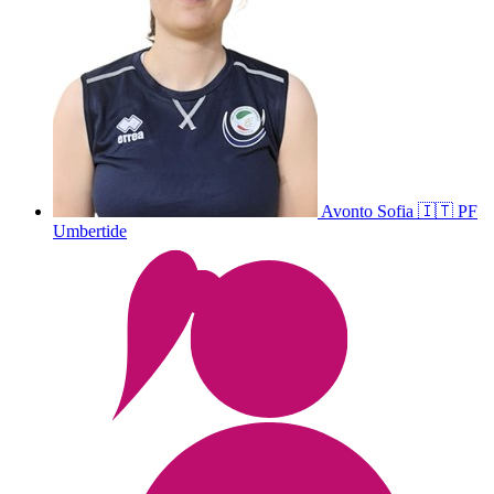
Avonto
Sofia
🇮🇹
PF
Umbertide