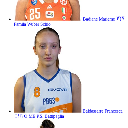
Badiane
Marieme
🇫🇷
Famila Wuber Schio
Baldassarre
Francesca
🇮🇹
O.ME.P.S. Battipaglia