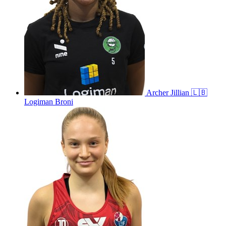
Archer
Jillian
🇱🇧
Logiman Broni