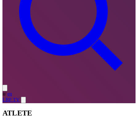
it
/
en
LBF TV
ATLETE
Atlete
LE MIGLIORI — ULTIMO TURNO
→
Atlete
LE
MIGLIORI — CAMPIONATO
→