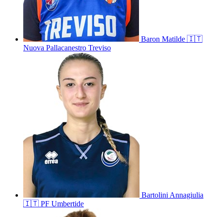
Baron
Matilde
🇮🇹
Nuova Pallacanestro Treviso
Bartolini
Annagiulia
🇮🇹
PF Umbertide