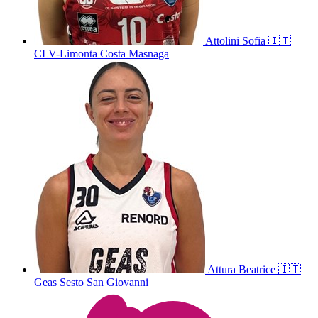
Attolini
Sofia
🇮🇹
CLV-Limonta Costa Masnaga
Attura
Beatrice
🇮🇹
Geas Sesto San Giovanni