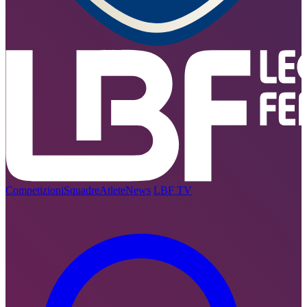
Competizioni
Squadre
Atlete
News
LBF TV