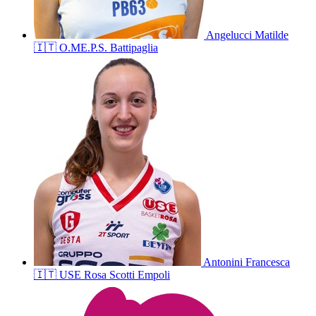
Angelucci
Matilde
🇮🇹
O.ME.P.S. Battipaglia
Antonini
Francesca
🇮🇹
USE Rosa Scotti Empoli