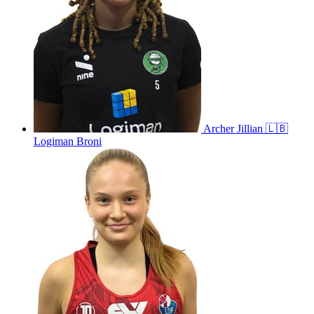
Archer
Jillian
🇱🇧
Logiman Broni