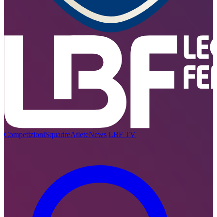
Competizioni
Squadre
Atlete
News
LBF TV