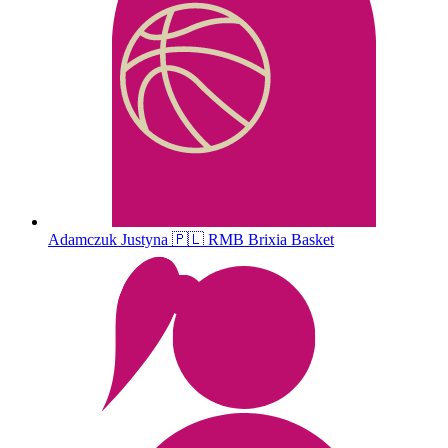
Adamczuk
Justyna
🇵🇱
RMB Brixia Basket