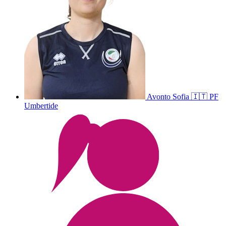
Avonto
Sofia
🇮🇹
PF
Umbertide