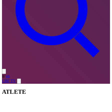
it
/
en
LBF TV
ATLETE
Atlete
LE MIGLIORI — ULTIMO TURNO
→
Atlete
LE
MIGLIORI — CAMPIONATO
→