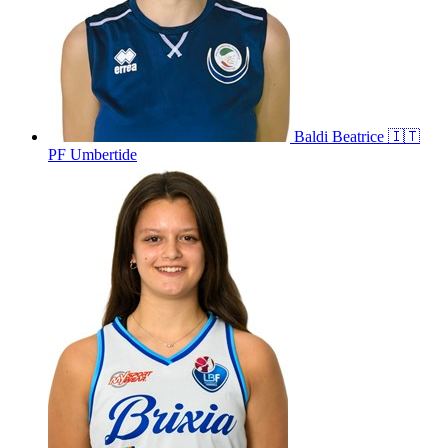
Baldi
Beatrice
🇮🇹
PF Umbertide