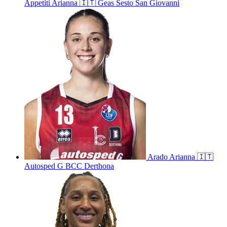
Appetiti
Arianna
🇮🇹
Geas Sesto San Giovanni
Arado
Arianna
🇮🇹
Autosped G BCC Derthona