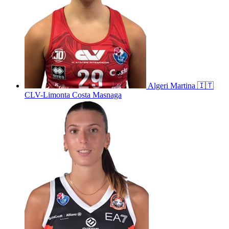
Algeri
Martina
🇮🇹
CLV-Limonta Costa Masnaga