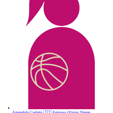
Amendola
Carlotta
🇮🇹
Futurosa iVision Trieste