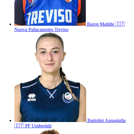
Baron
Matilde
🇮🇹
Nuova Pallacanestro Treviso
Bartolini
Annagiulia
🇮🇹
PF Umbertide