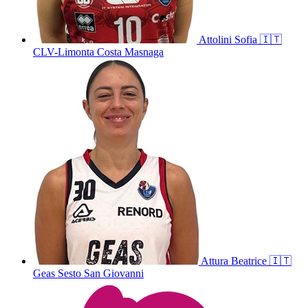
Attolini
Sofia
🇮🇹
CLV-Limonta Costa Masnaga
Attura
Beatrice
🇮🇹
Geas Sesto San Giovanni