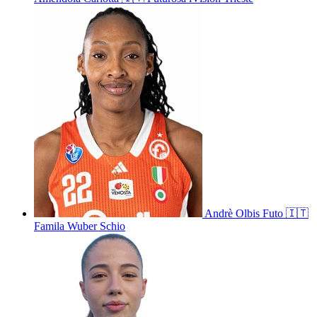
Andrè
Olbis Futo
🇮🇹
Famila Wuber Schio