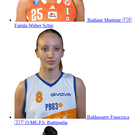
Badiane
Marieme
🇫🇷
Famila Wuber Schio
Baldassarre
Francesca
🇮🇹
O.ME.P.S. Battipaglia