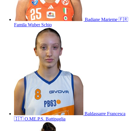
Badiane
Marieme
🇫🇷
Famila Wuber Schio
Baldassarre
Francesca
🇮🇹
O.ME.P.S. Battipaglia