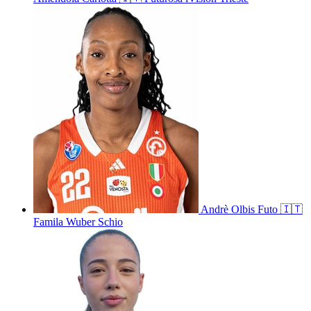
Andrè
Olbis Futo
🇮🇹
Famila Wuber Schio