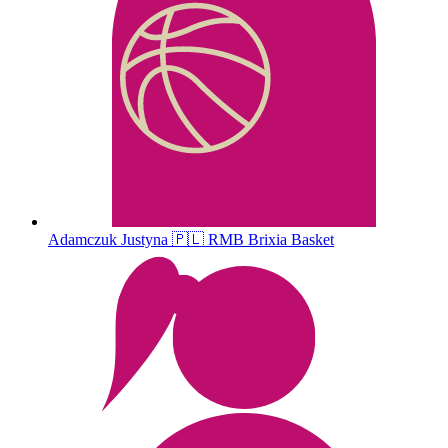
Adamczuk
Justyna
🇵🇱
RMB Brixia Basket