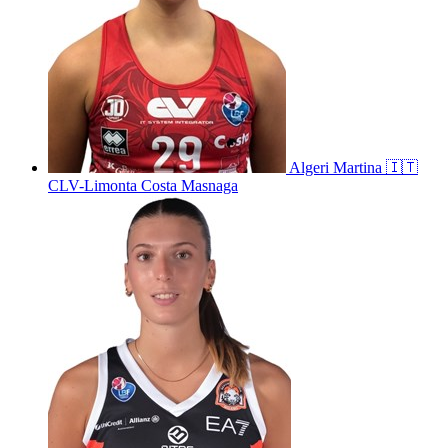
Algeri
Martina
🇮🇹
CLV-Limonta Costa Masnaga