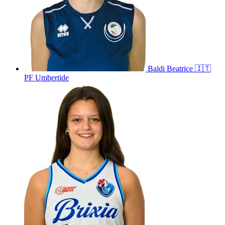
Baldi
Beatrice
🇮🇹
PF Umbertide