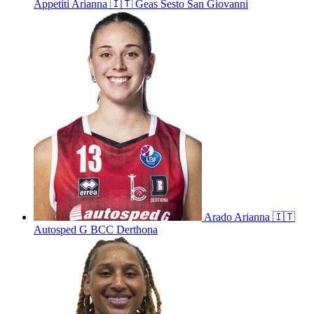
Appetiti
Arianna
🇮🇹
Geas Sesto San Giovanni
Arado
Arianna
🇮🇹
Autosped G BCC Derthona