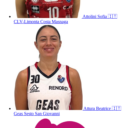
Attolini
Sofia
🇮🇹
CLV-Limonta Costa Masnaga
Attura
Beatrice
🇮🇹
Geas Sesto San Giovanni