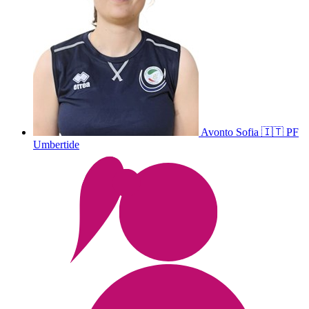
Avonto
Sofia
🇮🇹
PF
Umbertide