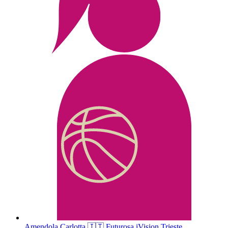
Amendola
Carlotta
🇮🇹
Futurosa iVision Trieste