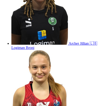
Archer
Jillian
🇱🇧
Logiman Broni