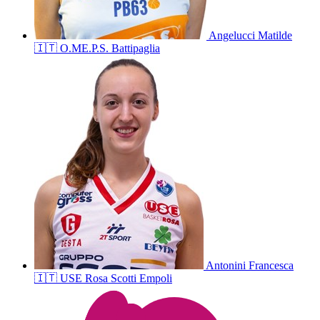
Angelucci
Matilde
🇮🇹
O.ME.P.S. Battipaglia
Antonini
Francesca
🇮🇹
USE Rosa Scotti Empoli