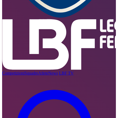
Competizioni
Squadre
Atlete
News
LBF TV