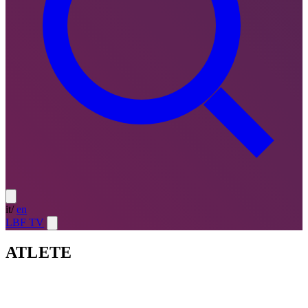
it
/
en
LBF TV
ATLETE
Atlete
LE MIGLIORI — ULTIMO TURNO
→
Atlete
LE
MIGLIORI — CAMPIONATO
→