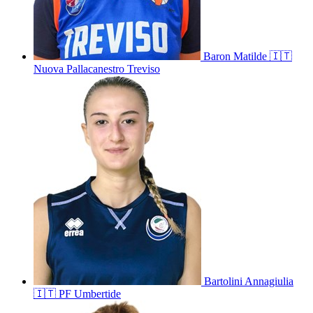
Baron
Matilde
🇮🇹
Nuova Pallacanestro Treviso
Bartolini
Annagiulia
🇮🇹
PF Umbertide