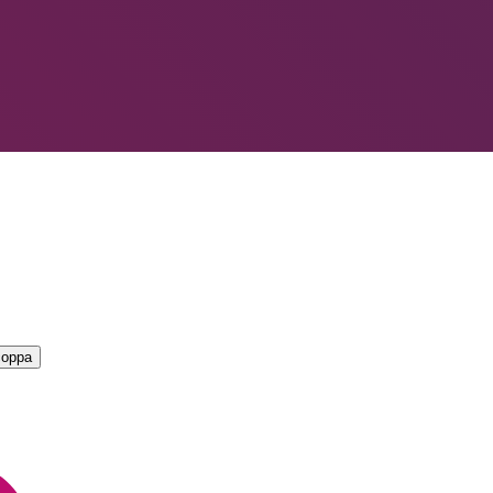
LIORI — CAMPIONATO
→
coppa