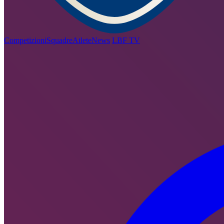
Competizioni
Squadre
Atlete
News
LBF TV