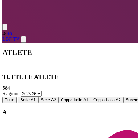
it
/
en
LBF TV
ATLETE
Atlete
LE MIGLIORI — ULTIMO TURNO
→
Atlete
LE MIG
TUTTE LE ATLETE
584
Stagione
Tutte
Serie A1
Serie A2
Coppa Italia A1
Coppa Italia A2
Super
A