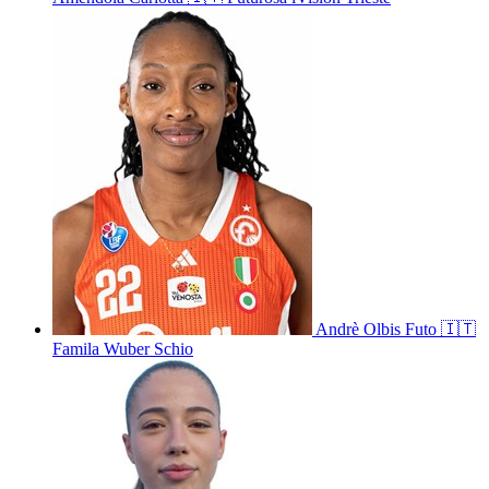
Andrè
Olbis Futo
🇮🇹
Famila Wuber Schio