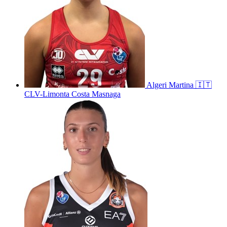
Algeri
Martina
🇮🇹
CLV-Limonta Costa Masnaga