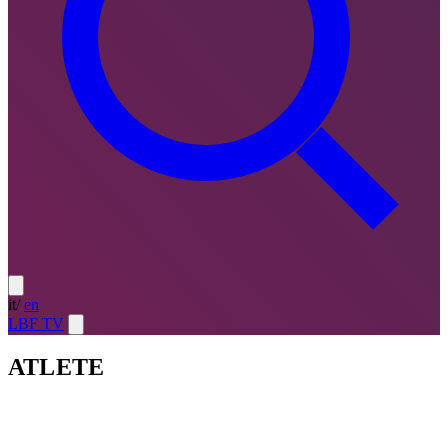
it
/
en
LBF TV
ATLETE
Atlete
LE MIGLIORI — ULTIMO TURNO
→
Atlete
LE
MIGLIORI — CAMPIONATO
→