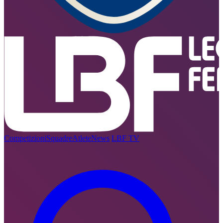
Competizioni
Squadre
Atlete
News
LBF TV