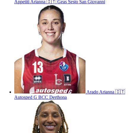
Appetiti
Arianna
🇮🇹
Geas Sesto San Giovanni
Arado
Arianna
🇮🇹
Autosped G BCC Derthona