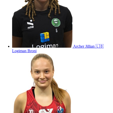
Archer
Jillian
🇱🇧
Logiman Broni