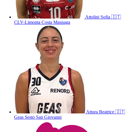
Attolini
Sofia
🇮🇹
CLV-Limonta Costa Masnaga
Attura
Beatrice
🇮🇹
Geas Sesto San Giovanni