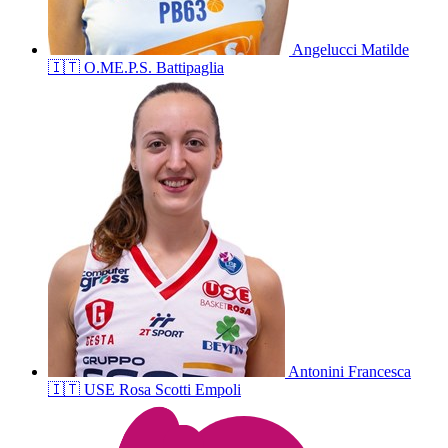
Angelucci
Matilde
🇮🇹
O.ME.P.S. Battipaglia
Antonini
Francesca
🇮🇹
USE Rosa Scotti Empoli