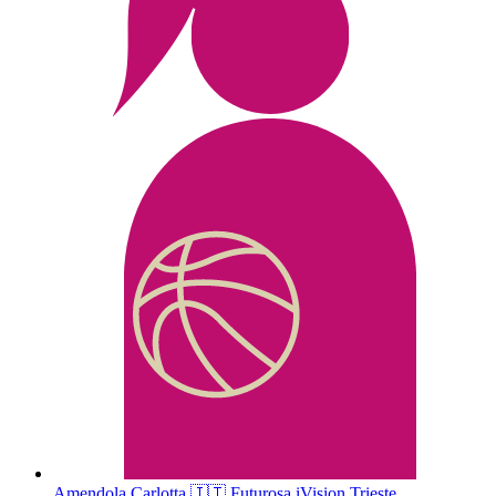
Amendola
Carlotta
🇮🇹
Futurosa iVision Trieste