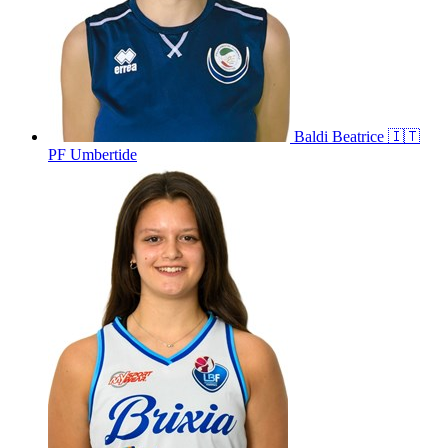
Baldi
Beatrice
🇮🇹
PF Umbertide