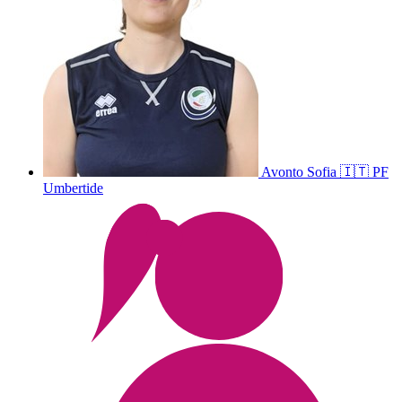
Avonto
Sofia
🇮🇹
PF
Umbertide