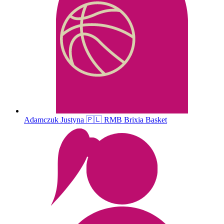
Adamczuk
Justyna
🇵🇱
RMB Brixia Basket