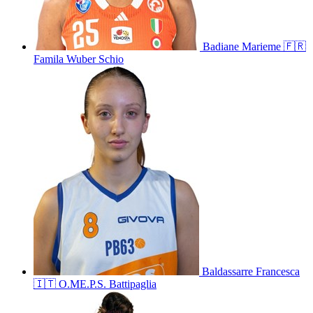
Badiane
Marieme
🇫🇷
Famila Wuber Schio
Baldassarre
Francesca
🇮🇹
O.ME.P.S. Battipaglia