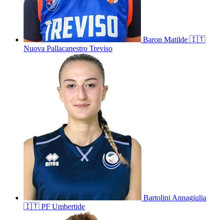
Baron
Matilde
🇮🇹
Nuova Pallacanestro Treviso
Bartolini
Annagiulia
🇮🇹
PF Umbertide