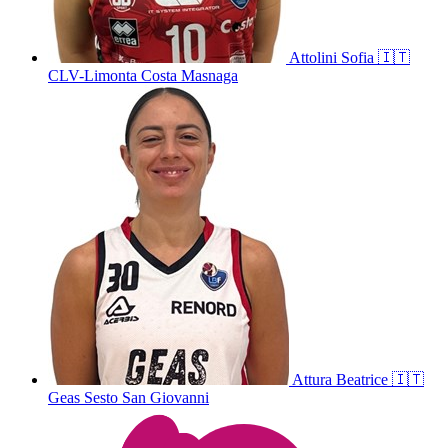
Attolini
Sofia
🇮🇹
CLV-Limonta Costa Masnaga
Attura
Beatrice
🇮🇹
Geas Sesto San Giovanni