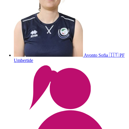
Avonto
Sofia
🇮🇹
PF
Umbertide