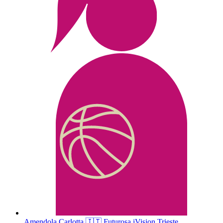
Amendola
Carlotta
🇮🇹
Futurosa iVision Trieste