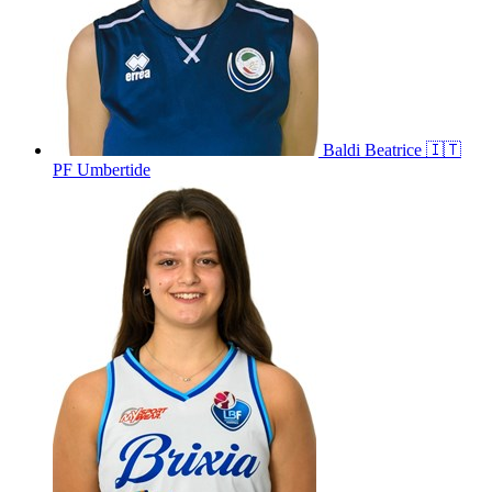
Baldi
Beatrice
🇮🇹
PF Umbertide