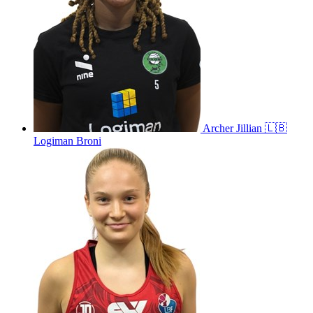
Archer
Jillian
🇱🇧
Logiman Broni