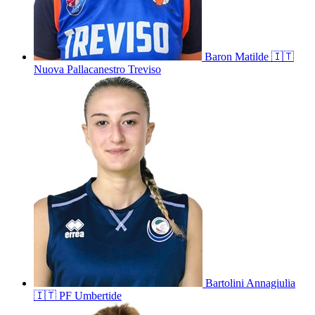
Baron
Matilde
🇮🇹
Nuova Pallacanestro Treviso
Bartolini
Annagiulia
🇮🇹
PF Umbertide