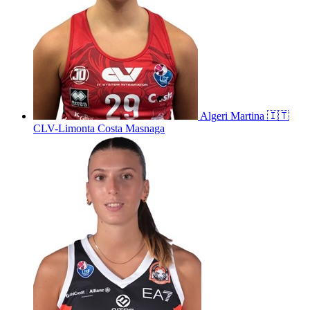
Algeri
Martina
🇮🇹
CLV-Limonta Costa Masnaga