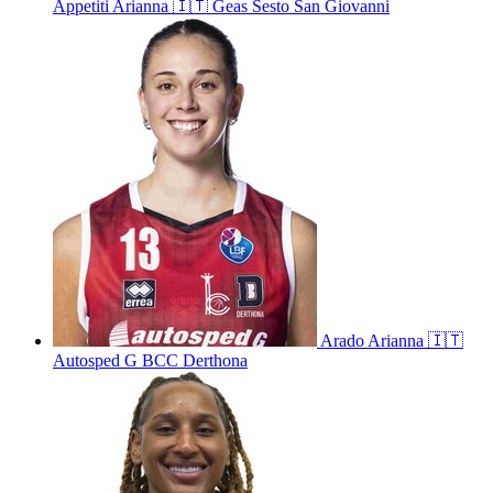
Appetiti
Arianna
🇮🇹
Geas Sesto San Giovanni
Arado
Arianna
🇮🇹
Autosped G BCC Derthona