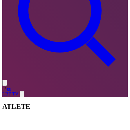
it
/
en
LBF TV
ATLETE
Atlete
LE MIGLIORI — ULTIMO TURNO
→
Atlete
LE
MIGLIORI — CAMPIONATO
→