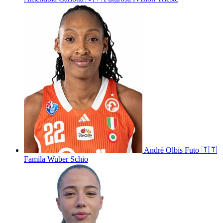
Andrè
Olbis Futo
🇮🇹
Famila Wuber Schio