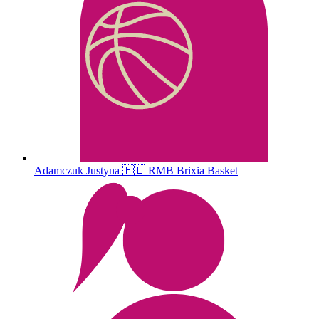
Adamczuk
Justyna
🇵🇱
RMB Brixia Basket