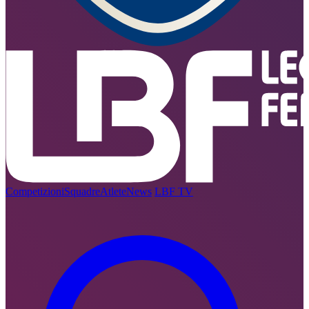
Competizioni
Squadre
Atlete
News
LBF TV