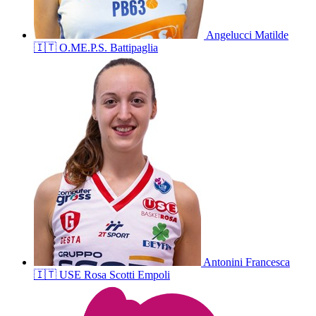
Angelucci
Matilde
🇮🇹
O.ME.P.S. Battipaglia
Antonini
Francesca
🇮🇹
USE Rosa Scotti Empoli