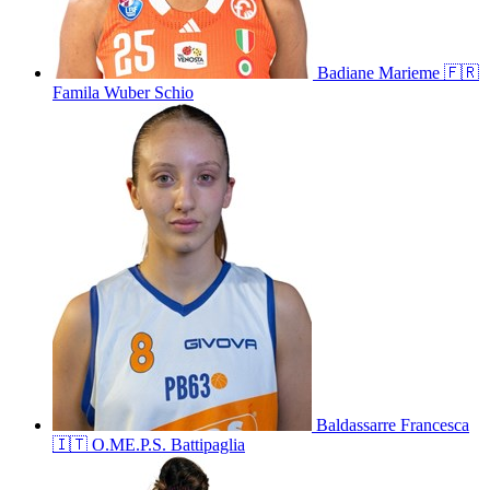
Badiane
Marieme
🇫🇷
Famila Wuber Schio
Baldassarre
Francesca
🇮🇹
O.ME.P.S. Battipaglia