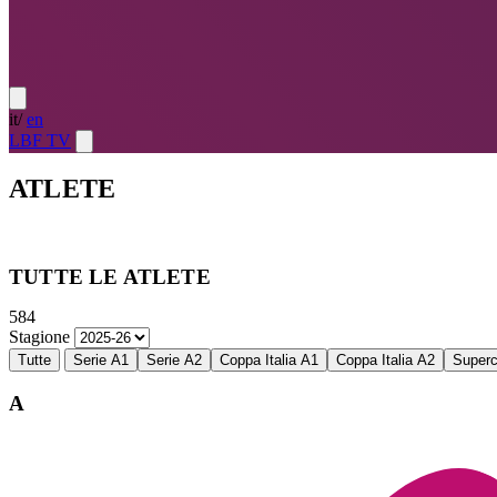
it
/
en
LBF TV
ATLETE
Atlete
LE MIGLIORI — ULTIMO TURNO
→
Atlete
LE MIG
TUTTE LE ATLETE
584
Stagione
Tutte
Serie A1
Serie A2
Coppa Italia A1
Coppa Italia A2
Super
A