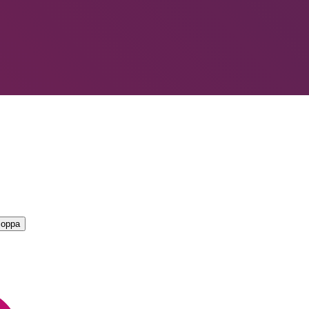
LIORI — CAMPIONATO
→
coppa