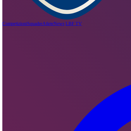
Competizioni
Squadre
Atlete
News
LBF TV